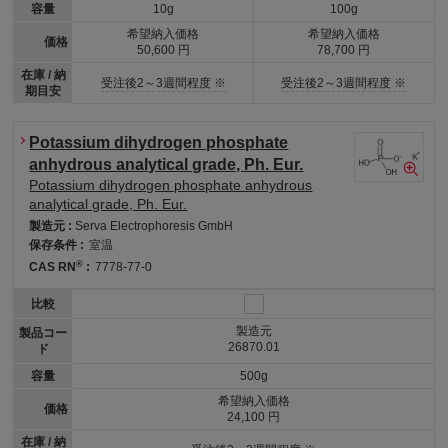
容量
10g
100g
希望納入価格
希望納入価格
価格
50,600 円
78,700 円
在庫 / 納
受注後2～3週間程度 ※
受注後2～3週間程度 ※
期目安
Potassium dihydrogen phosphate
anhydrous analytical grade, Ph. Eur.
Potassium dihydrogen phosphate anhydrous
analytical grade, Ph. Eur.
製造元 :
Serva Electrophoresis GmbH
保存条件 :
室温
®
CAS RN
:
7778-77-0
比較
製造元
製品コー
26870.01
ド
容量
500g
希望納入価格
価格
24,100 円
在庫 / 納