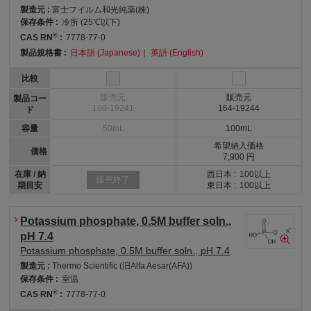
製造元 :
富士フイルム和光純薬(株)
保存条件 :
冷所 (25℃以下)
®
CAS RN
:
7778-77-0
製品規格書 :
日本語 (Japanese)
｜
英語 (English)
比較
販売元
販売元
製品コー
160-19241
164-19244
ド
容量
50mL
100mL
希望納入価格
価格
7,900 円
在庫 / 納
西日本 :
100以上
販売終了
期目安
東日本 :
100以上
Potassium phosphate, 0.5M buffer soln.,
pH 7.4
Potassium phosphate, 0.5M buffer soln., pH 7.4
製造元 :
Thermo Scientific (旧Alfa Aesar(AFA))
保存条件 :
室温
®
CAS RN
:
7778-77-0