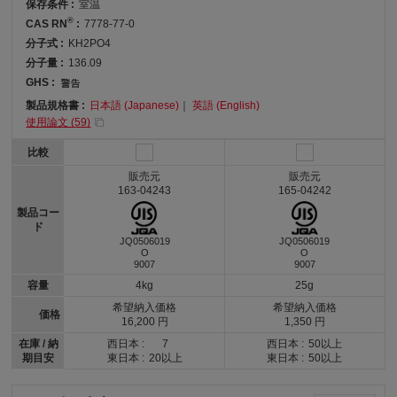
保存条件 :
室温
®
CAS RN
:
7778-77-0
分子式 :
KH2PO4
分子量 :
136.09
GHS :
製品規格書 :
日本語 (Japanese)
｜
英語 (English)
使用論文 (
59
)
比較
販売元
販売元
163-04243
165-04242
製品コー
ド
JQ0506019
JQ0506019
O
O
9007
9007
容量
4kg
25g
希望納入価格
希望納入価格
価格
16,200 円
1,350 円
在庫 / 納
西日本 :
7
西日本 :
50以上
期目安
東日本 :
20以上
東日本 :
50以上