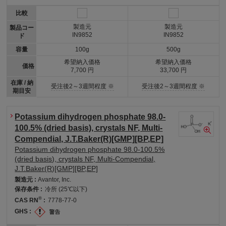
比較
製造元
製造元
製品コー
IN9852
IN9852
ド
容量
100g
500g
希望納入価格
希望納入価格
価格
7,700 円
33,700 円
在庫 / 納
受注後2～3週間程度 ※
受注後2～3週間程度 ※
期目安
Potassium dihydrogen phosphate 98.0-
100.5% (dried basis), crystals NF, Multi-
Compendial, J.T.Baker(R)[GMP][BP,EP]
Potassium dihydrogen phosphate 98.0-100.5%
(dried basis), crystals NF, Multi-Compendial,
J.T.Baker(R)[GMP][BP,EP]
製造元 :
Avantor, Inc.
保存条件 :
冷所 (25℃以下)
®
CAS RN
:
7778-77-0
GHS :