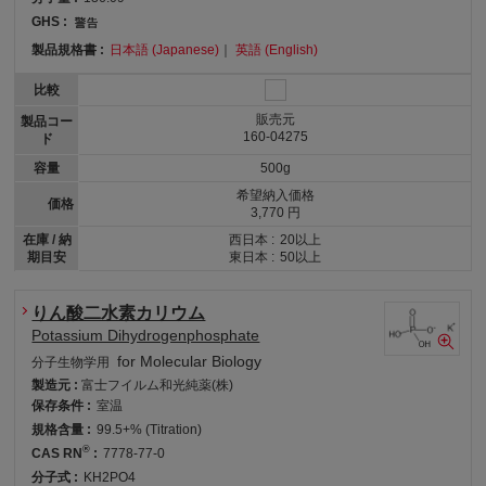
GHS :
製品規格書 :
日本語 (Japanese)
｜
英語 (English)
比較
販売元
製品コー
160-04275
ド
容量
500g
希望納入価格
価格
3,770 円
在庫 / 納
西日本 :
20以上
期目安
東日本 :
50以上
りん酸二水素カリウム
Potassium Dihydrogenphosphate
for Molecular Biology
分子生物学用
製造元 :
富士フイルム和光純薬(株)
保存条件 :
室温
規格含量 :
99.5+% (Titration)
®
CAS RN
:
7778-77-0
分子式 :
KH2PO4