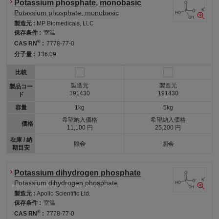
Potassium phosphate, monobasic
Potassium phosphate, monobasic
製造元 :
MP Biomedicals, LLC
保存条件 :
室温
®
CAS RN
:
7778-77-0
分子量 :
136.09
比較
製造元
製造元
製品コー
191430
191430
ド
容量
1kg
5kg
希望納入価格
希望納入価格
価格
11,100 円
25,200 円
在庫 / 納
照会
照会
期目安
Potassium dihydrogen phosphate
Potassium dihydrogen phosphate
製造元 :
Apollo Scientific Ltd.
保存条件 :
室温
®
CAS RN
:
7778-77-0