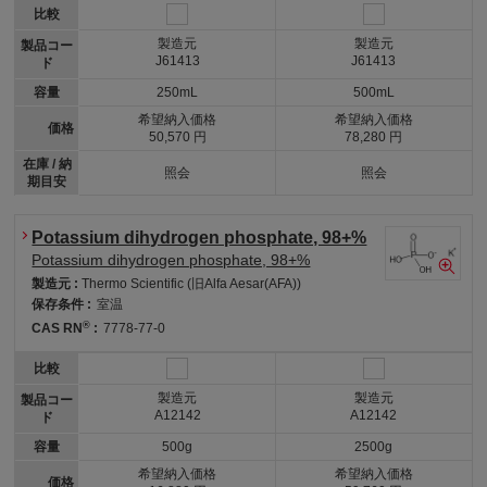
比較
製造元
製造元
製品コー
J61413
J61413
ド
容量
250mL
500mL
希望納入価格
希望納入価格
価格
50,570 円
78,280 円
在庫 / 納
照会
照会
期目安
Potassium dihydrogen phosphate, 98+%
Potassium dihydrogen phosphate, 98+%
製造元 :
Thermo Scientific (旧Alfa Aesar(AFA))
保存条件 :
室温
®
CAS RN
:
7778-77-0
比較
製造元
製造元
製品コー
A12142
A12142
ド
容量
500g
2500g
希望納入価格
希望納入価格
価格