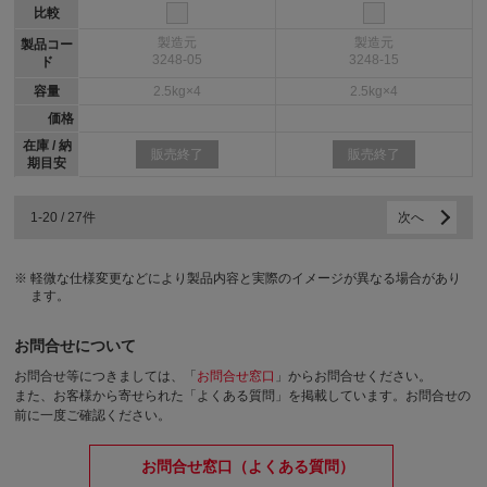
比較
製造元
製造元
製品コー
3248-05
3248-15
ド
容量
2.5kg×4
2.5kg×4
価格
在庫 / 納
販売終了
販売終了
期目安
1-20 / 27件
次へ
軽微な仕様変更などにより製品内容と実際のイメージが異なる場合があり
ます。
お問合せについて
お問合せ等につきましては、「
お問合せ窓口
」からお問合せください。
また、お客様から寄せられた「よくある質問」を掲載しています。お問合せの
前に一度ご確認ください。
お問合せ窓口（よくある質問）