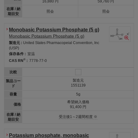
16,880 円
59,760 円
在庫 / 納
照会
照会
期目安
Monobasic Potassium Phosphate (5 g)
Monobasic Potassium Phosphate (5 g)
製造元 :
United States Pharmacopeial Convention, Inc
(USP)
保存条件 :
室温
®
CAS RN
:
7778-77-0
比較
製造元
製品コー
1551139
ド
容量
5g
希望納入価格
価格
91,400 円
在庫 / 納
受注後1～2週間程度 ※
期目安
Potassium phosphate, monobasic