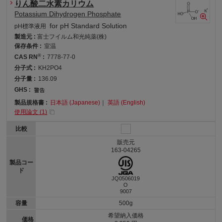
りん酸二水素カリウム
Potassium Dihydrogen Phosphate
for pH Standard Solution
pH標準液用
製造元 :
富士フイルム和光純薬(株)
保存条件 :
室温
®
CAS RN
:
7778-77-0
分子式 :
KH2PO4
分子量 :
136.09
GHS :
製品規格書 :
日本語 (Japanese)
｜
英語 (English)
使用論文 (
1
)
比較
販売元
163-04265
製品コー
ド
JQ0506019
O
9007
容量
500g
希望納入価格
価格