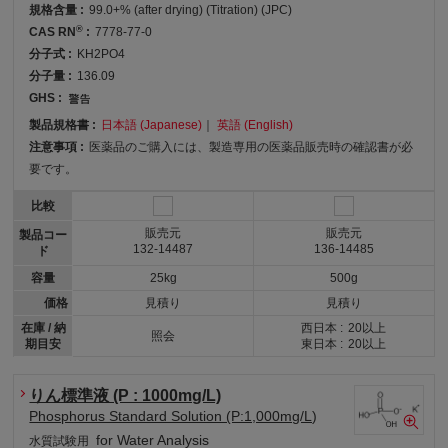
規格含量 :
99.0+% (after drying) (Titration) (JPC)
®
CAS RN
:
7778-77-0
分子式 :
KH2PO4
分子量 :
136.09
GHS :
製品規格書 :
日本語 (Japanese)
｜
英語 (English)
注意事項 :
医薬品のご購入には、製造専用の医薬品販売時の確認書が必
要です。
比較
販売元
販売元
製品コー
132-14487
136-14485
ド
容量
25kg
500g
価格
見積り
見積り
在庫 / 納
西日本 :
20以上
照会
期目安
東日本 :
20以上
りん標準液 (P : 1000mg/L)
Phosphorus Standard Solution (P:1,000mg/L)
for Water Analysis
水質試験用