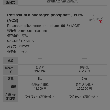
受注後2～3週間程度 ※
期目安
Potassium dihydrogen phosphate, 99+%
(ACS)
Potassium dihydrogen phosphate, 99+% (ACS)
製造元 :
Strem Chemicals, Inc.
保存条件 :
室温
®
CAS RN
:
7778-77-0
分子式 :
KH2PO4
分子量 :
136.09
比較
製造元
製造元
製品コー
93-1939
93-1939
ド
容量
1kg
5kg
希望納入価格
希望納入価格
価格
48,600 円
190,500 円
在庫 / 納
受注後2～3週間程度 ※
受注後2～3週間程度 ※
期目安