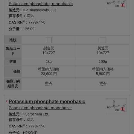
Potassium phosphate, monobasic
製造元 :
MP Biomedicals, LLC
保存条件 :
室温
®
CAS RN
:
7778-77-0
分子量 :
136.09
比較
製造元
製造元
製品コー
194727
194727
ド
容量
1kg
100g
希望納入価格
希望納入価格
価格
23,600 円
5,900 円
在庫 / 納
照会
照会
期目安
Potassium phosphate monobasic
Potassium phosphate monobasic
製造元 :
Fluorochem Ltd.
保存条件 :
室温
®
CAS RN
:
7778-77-0
分子式 :
H2KO4P