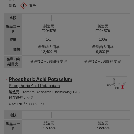
GHS :
比較
製造元
製造元
製品コー
F094578
F094578
ド
容量
1kg
100g
希望納入価格
希望納入価格
価格
12,400 円
9,800 円
在庫 / 納
受注後2～3週間程度 ※
受注後2～3週間程度 ※
期目安
Phosphoric Acid Potassium
Phosphoric Acid Potassium
製造元 :
Toronto Research Chemicals(LGC)
保存条件 :
室温
®
CAS RN
:
7778-77-0
比較
製造元
製造元
製品コー
P359220
P359220
ド