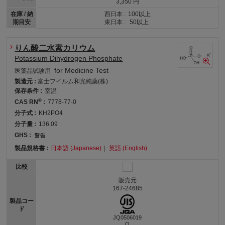
3,350 円
在庫 / 納
西日本 :
100以上
期目安
東日本 :
50以上
りん酸二水素カリウム
Potassium Dihydrogen Phosphate
for Medicine Test
医薬品試験用
製造元 :
富士フイルム和光純薬(株)
保存条件 :
室温
®
CAS RN
:
7778-77-0
分子式 :
KH2PO4
分子量 :
136.09
GHS :
製品規格書 :
日本語 (Japanese)
｜
英語 (English)
比較
販売元
167-24685
製品コー
ド
JQ0506019
O