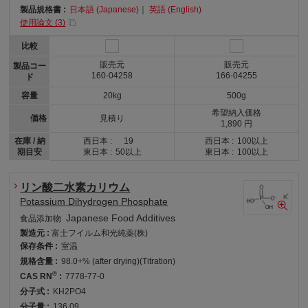
製品規格書 :
日本語 (Japanese)
｜
英語 (English)
使用論文 (
3
)
比較
販売元
販売元
製品コー
160-04258
166-04255
ド
容量
20kg
500g
希望納入価格
価格
見積り
1,890 円
在庫 / 納
西日本 :
19
西日本 :
100以上
期目安
東日本 :
50以上
東日本 :
100以上
リン酸二水素カリウム
Potassium Dihydrogen Phosphate
Japanese Food Additives
食品添加物
製造元 :
富士フイルム和光純薬(株)
保存条件 :
室温
規格含量 :
98.0+% (after drying)(Titration)
®
CAS RN
:
7778-77-0
分子式 :
KH2PO4
分子量 :
136.09