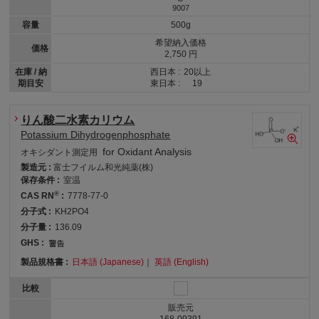
9007
容量
500g
希望納入価格
価格
2,750 円
在庫 / 納
西日本 :
20以上
期目安
東日本 :
19
りん酸二水素カリウム
Potassium Dihydrogenphosphate
for Oxidant Analysis
オキシダント測定用
製造元 :
富士フイルム和光純薬(株)
保存条件 :
室温
®
CAS RN
:
7778-77-0
分子式 :
KH2PO4
分子量 :
136.09
GHS :
製品規格書 :
日本語 (Japanese)
｜
英語 (English)
比較
販売元
168-09391