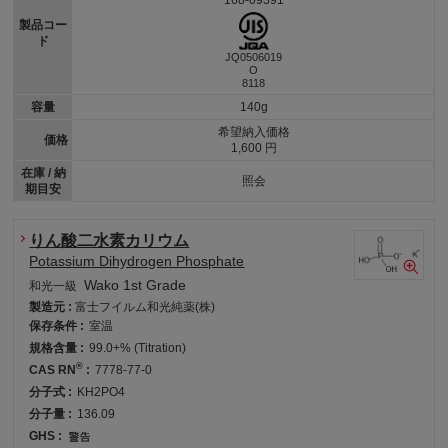
製品コー
ド
JQ0506019
O
8118
容量
140g
希望納入価格
価格
1,600 円
在庫 / 納
照会
期目安
りん酸二水素カリウム
Potassium Dihydrogen Phosphate
Wako 1st Grade
和光一級
製造元 :
富士フイルム和光純薬(株)
保存条件 :
室温
規格含量 :
99.0+% (Titration)
®
CAS RN
:
7778-77-0
分子式 :
KH2PO4
分子量 :
136.09
GHS :