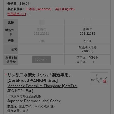
分子量 :
136.09
製品規格書 :
日本語 (Japanese)
｜
英語 (English)
使用論文 (
11
)
比較
販売元
販売元
製品コー
162-22631
164-22635
ド
容量
1kg
500g
希望納入価格
価格
7,900 円
在庫 / 納
西日本 :
20以上
販売終了
期目安
東日本 :
7
リン酸二水素カリウム「製造専用」
[CertiPro: JPC,NF,Ph.Eur.]
Monobasic Potassium Phosphate [CertiPro:
JPC,NF,Ph.Eur.]
日本薬局方外医薬品規格
Japanese Pharmaceutical Codex
製造元 :
富士フイルム和光純薬(株)
保存条件 :
室温