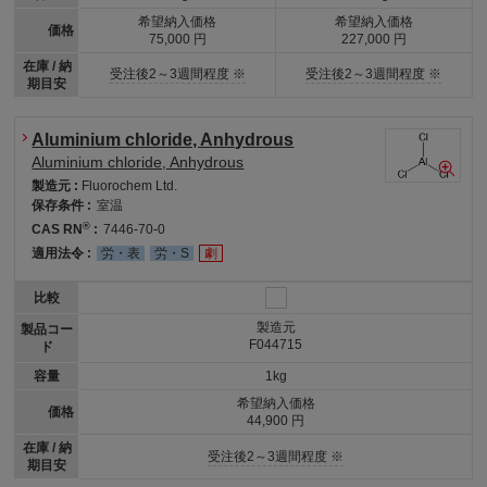
希望納入価格
希望納入価格
価格
75,000 円
227,000 円
在庫 / 納
受注後2～3週間程度 ※
受注後2～3週間程度 ※
期目安
Aluminium chloride, Anhydrous
Aluminium chloride, Anhydrous
製造元 :
Fluorochem Ltd.
保存条件 :
室温
®
CAS RN
:
7446-70-0
適用法令 :
労・表
労・S
劇
比較
製造元
製品コー
F044715
ド
容量
1kg
希望納入価格
価格
44,900 円
在庫 / 納
受注後2～3週間程度 ※
期目安