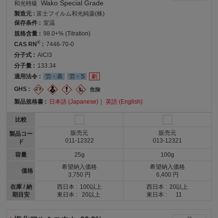
Wako Special Grade
和光特級
製造元 :
富士フイルム和光純薬(株)
保存条件 :
室温
規格含量 :
98.0+% (Titration)
®
CAS RN
:
7446-70-0
分子式 :
AlCl3
分子量 :
133.34
適用法令 :
労・表
労・S
劇
GHS :
製品規格書 :
日本語 (Japanese)
｜
英語 (English)
比較
販売元
販売元
製品コー
011-12322
013-12321
ド
容量
25g
100g
希望納入価格
希望納入価格
価格
3,750 円
6,400 円
在庫 / 納
西日本 :
100以上
西日本 :
20以上
期目安
東日本 :
20以上
東日本 :
11