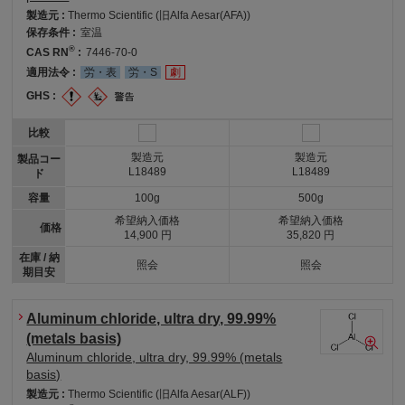
製造元 :
Thermo Scientific (旧Alfa Aesar(AFA))
保存条件 :
室温
®
CAS RN
:
7446-70-0
適用法令 :
労・表
労・S
劇
GHS :
比較
製造元
製造元
製品コー
L18489
L18489
ド
容量
100g
500g
希望納入価格
希望納入価格
価格
14,900 円
35,820 円
在庫 / 納
照会
照会
期目安
Aluminum chloride, ultra dry, 99.99%
(metals basis)
Aluminum chloride, ultra dry, 99.99% (metals
basis)
製造元 :
Thermo Scientific (旧Alfa Aesar(ALF))