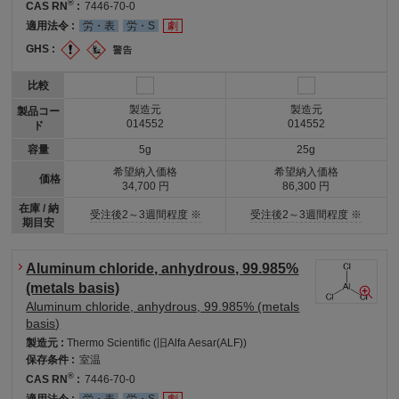
®
CAS RN
:
7446-70-0
適用法令 :
労・表
労・S
劇
GHS :
比較
製造元
製造元
製品コー
014552
014552
ド
容量
5g
25g
希望納入価格
希望納入価格
価格
34,700 円
86,300 円
在庫 / 納
受注後2～3週間程度 ※
受注後2～3週間程度 ※
期目安
Aluminum chloride, anhydrous, 99.985%
(metals basis)
Aluminum chloride, anhydrous, 99.985% (metals
basis)
製造元 :
Thermo Scientific (旧Alfa Aesar(ALF))
保存条件 :
室温
®
CAS RN
:
7446-70-0
適用法令 :
労・表
労・S
劇