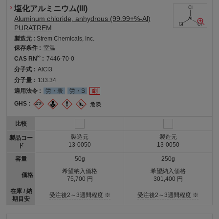
塩化アルミニウム(III)
Aluminum chloride, anhydrous (99.99+%-Al)
PURATREM
製造元 :
Strem Chemicals, Inc.
保存条件 :
室温
®
CAS RN
:
7446-70-0
分子式 :
AlCl3
分子量 :
133.34
適用法令 :
労・表
労・S
劇
GHS :
比較
製造元
製造元
製品コー
13-0050
13-0050
ド
容量
50g
250g
希望納入価格
希望納入価格
価格
75,700 円
301,400 円
在庫 / 納
受注後2～3週間程度 ※
受注後2～3週間程度 ※
期目安