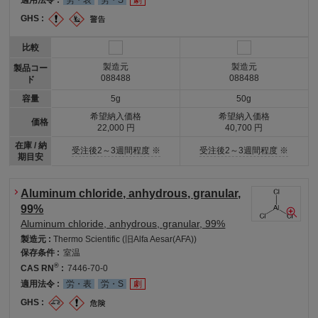
GHS :
比較
製造元
製造元
製品コー
088488
088488
ド
容量
5g
50g
希望納入価格
希望納入価格
価格
22,000 円
40,700 円
在庫 / 納
受注後2～3週間程度 ※
受注後2～3週間程度 ※
期目安
Aluminum chloride, anhydrous, granular,
99%
Aluminum chloride, anhydrous, granular, 99%
製造元 :
Thermo Scientific (旧Alfa Aesar(AFA))
保存条件 :
室温
®
CAS RN
:
7446-70-0
適用法令 :
労・表
労・S
劇
GHS :