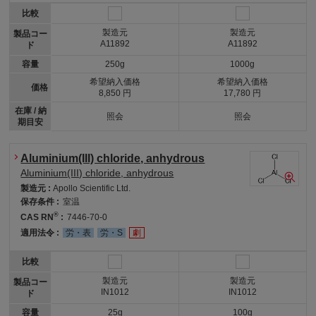
比較
製造元
製造元
製品コー
A11892
A11892
ド
容量
250g
1000g
希望納入価格
希望納入価格
価格
8,850 円
17,780 円
在庫 / 納
照会
照会
期目安
Aluminium(III) chloride, anhydrous
Aluminium(III) chloride, anhydrous
製造元 :
Apollo Scientific Ltd.
保存条件 :
室温
®
CAS RN
:
7446-70-0
適用法令 :
労・表
労・S
劇
比較
製造元
製造元
製品コー
IN1012
IN1012
ド
容量
25g
100g