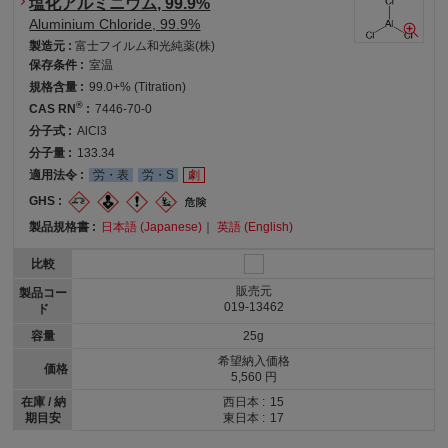
塩化アルミニウム, 99.9%
Aluminium Chloride, 99.9%
製造元 :
富士フイルム和光純薬(株)
保存条件 :
室温
規格含量 :
99.0+% (Titration)
®
CAS RN
:
7446-70-0
分子式 :
AlCl3
分子量 :
133.34
適用法令 :
労・表
労・S
劇
GHS :
製品規格書 :
日本語 (Japanese)
｜
英語 (English)
比較
販売元
製品コー
019-13462
ド
容量
25g
希望納入価格
価格
5,560 円
在庫 / 納
西日本 :
15
期目安
東日本 :
17