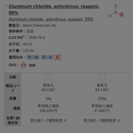
Aluminum chloride, anhydrous, reagent,
99%
Aluminum chloride, anhydrous, reagent, 99%
製造元 :
Strem Chemicals, Inc.
保存条件 :
室温
®
CAS RN
:
7446-70-0
分子式 :
AlCl3
分子量 :
133.34
適用法令 :
労・表
労・S
劇
GHS :
比較
製造元
製造元
製品コー
93-1387
93-1387
ド
容量
1kg
250g
希望納入価格
希望納入価格
価格
109,200 円
37,000 円
在庫 / 納
受注後2～3週間程度 ※
受注後2～3週間程度 ※
期目安