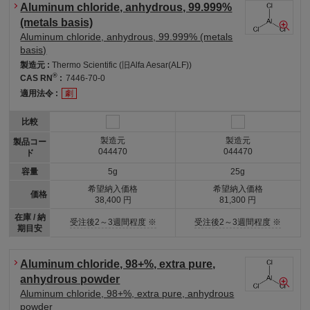
Aluminum chloride, anhydrous, 99.999%
(metals basis)
Aluminum chloride, anhydrous, 99.999% (metals
basis)
製造元 :
Thermo Scientific (旧Alfa Aesar(ALF))
®
CAS RN
:
7446-70-0
適用法令 :
劇
比較
製造元
製造元
製品コー
044470
044470
ド
容量
5g
25g
希望納入価格
希望納入価格
価格
38,400 円
81,300 円
在庫 / 納
受注後2～3週間程度 ※
受注後2～3週間程度 ※
期目安
Aluminum chloride, 98+%, extra pure,
anhydrous powder
Aluminum chloride, 98+%, extra pure, anhydrous
powder