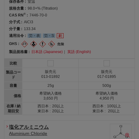
保存条件 :
室温
規格含量 :
98.0+% (Titration)
®
CAS RN
:
7446-70-0
分子式 :
AlCl3
分子量 :
133.34
適用法令 :
労・表
労・S
劇
GHS :
製品規格書 :
日本語 (Japanese)
｜
英語 (English)
比較
販売元
販売元
製品コー
013-01892
017-01895
ド
容量
25g
500g
希望納入価格
希望納入価格
価格
3,650 円
4,950 円
在庫 / 納
西日本 :
20以上
西日本 :
100以上
期目安
東日本 :
20以上
東日本 :
20以上
塩化アルミニウム
Aluminium Chloride