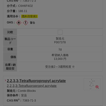
CAS RN
:
7383-71-3
分子式 :
C6H6F4O2
分子量 :
186.11
適用法令 :
危4-2(非水)
GHS :
比較
製造元
製品コー
F007378
ド
容量
1g
希望納入価格
価格
13,000 円
在庫 / 納
受注後2～3週間程度 ※
期目安
2,2,3,3-Tetrafluoropropyl acrylate
2,2,3,3-Tetrafluoropropyl acrylate
製造元 :
Combi-Blocks
保存条件 :
室温
®
CAS RN
:
7383-71-3