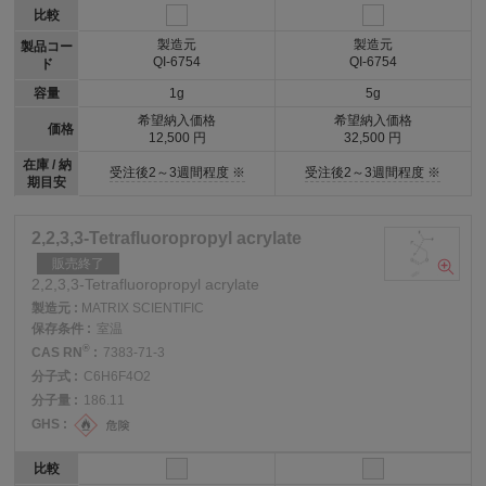
比較
製造元
製造元
製品コー
QI-6754
QI-6754
ド
容量
1g
5g
希望納入価格
希望納入価格
価格
12,500 円
32,500 円
在庫 / 納
受注後2～3週間程度 ※
受注後2～3週間程度 ※
期目安
2,2,3,3-Tetrafluoropropyl acrylate
販売終了
2,2,3,3-Tetrafluoropropyl acrylate
製造元 :
MATRIX SCIENTIFIC
保存条件 :
室温
®
CAS RN
:
7383-71-3
分子式 :
C6H6F4O2
分子量 :
186.11
GHS :
比較