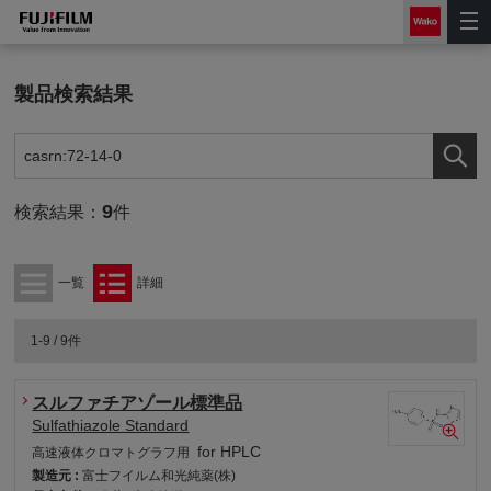
製品検索結果
9
検索結果：
件
一覧
詳細
1-9 / 9件
スルファチアゾール標準品
Sulfathiazole Standard
for HPLC
高速液体クロマトグラフ用
製造元 :
富士フイルム和光純薬(株)