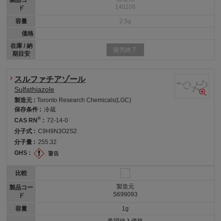
製品コー
140106
ド
容量
2.5g
価格
在庫 / 納
販売終了
期目安
スルファチアゾール
Sulfathiazole
製造元 :
Toronto Research Chemicals(LGC)
保存条件 :
冷蔵
®
CAS RN
:
72-14-0
分子式 :
C9H9N3O2S2
分子量 :
255.32
GHS :
比較
製造元
製品コー
S699093
ド
容量
1g