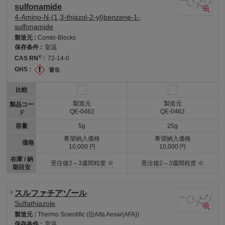
sulfonamide
4-Amino-N-(1,3-thiazol-2-yl)benzene-1-
sulfonamide
製造元 :
Combi-Blocks
保存条件 :
室温
®
CAS RN
:
72-14-0
GHS :
比較
製造元
製造元
製品コー
QE-0462
QE-0462
ド
容量
5g
25g
希望納入価格
希望納入価格
価格
10,000 円
10,000 円
在庫 / 納
受注後2～3週間程度 ※
受注後2～3週間程度 ※
期目安
スルファチアゾール
Sulfathiazole
製造元 :
Thermo Scientific (旧Alfa Aesar(AFA))
保存条件 :
室温