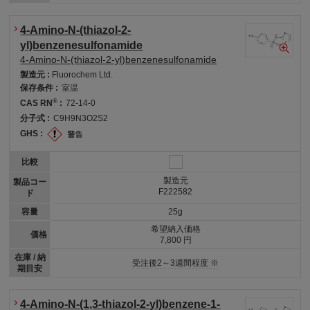
4-Amino-N-(thiazol-2-
yl)benzenesulfonamide
4-Amino-N-(thiazol-2-yl)benzenesulfonamide
製造元 :
Fluorochem Ltd.
保存条件 :
室温
®
CAS RN
:
72-14-0
分子式 :
C9H9N3O2S2
GHS :
比較
製造元
製品コー
F222582
ド
容量
25g
希望納入価格
価格
7,800 円
在庫 / 納
受注後2～3週間程度 ※
期目安
4-Amino-N-(1,3-thiazol-2-yl)benzene-1-