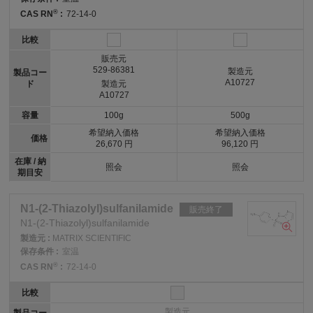
®
CAS RN
:
72-14-0
比較
販売元
529-86381
製造元
製品コー
A10727
ド
製造元
A10727
容量
100g
500g
希望納入価格
希望納入価格
価格
26,670 円
96,120 円
在庫 / 納
照会
照会
期目安
N1-(2-Thiazolyl)sulfanilamide
販売終了
N1-(2-Thiazolyl)sulfanilamide
製造元 :
MATRIX SCIENTIFIC
保存条件 :
室温
®
CAS RN
:
72-14-0
比較
製造元