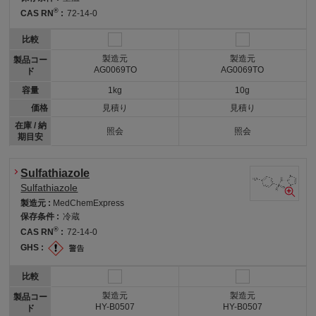
®
CAS RN
:
72-14-0
比較
製造元
製造元
製品コー
AG0069TO
AG0069TO
ド
容量
1kg
10g
価格
見積り
見積り
在庫 / 納
照会
照会
期目安
Sulfathiazole
Sulfathiazole
製造元 :
MedChemExpress
保存条件 :
冷蔵
®
CAS RN
:
72-14-0
GHS :
比較
製造元
製造元
製品コー
HY-B0507
HY-B0507
ド