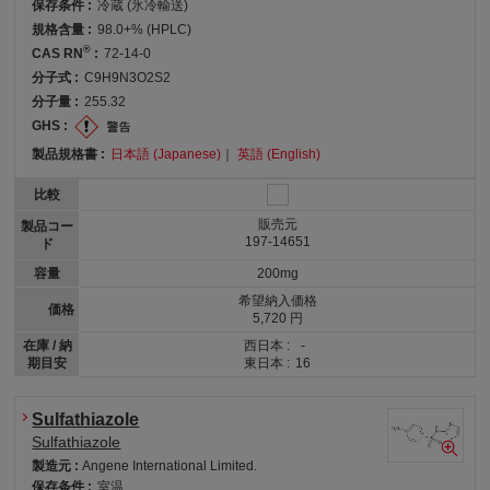
保存条件 :
冷蔵 (氷冷輸送)
規格含量 :
98.0+% (HPLC)
®
CAS RN
:
72-14-0
分子式 :
C9H9N3O2S2
分子量 :
255.32
GHS :
製品規格書 :
日本語 (Japanese)
｜
英語 (English)
比較
販売元
製品コー
197-14651
ド
容量
200mg
希望納入価格
価格
5,720 円
在庫 / 納
西日本 :
-
期目安
東日本 :
16
Sulfathiazole
Sulfathiazole
製造元 :
Angene International Limited.
保存条件 :
室温