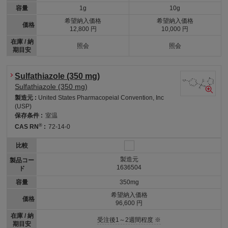
容量
1g
10g
希望納入価格
希望納入価格
価格
12,800 円
10,000 円
在庫 / 納
照会
照会
期目安
Sulfathiazole (350 mg)
Sulfathiazole (350 mg)
製造元 :
United States Pharmacopeial Convention, Inc
(USP)
保存条件 :
室温
®
CAS RN
:
72-14-0
比較
製造元
製品コー
1636504
ド
容量
350mg
希望納入価格
価格
96,600 円
在庫 / 納
受注後1～2週間程度 ※
期目安