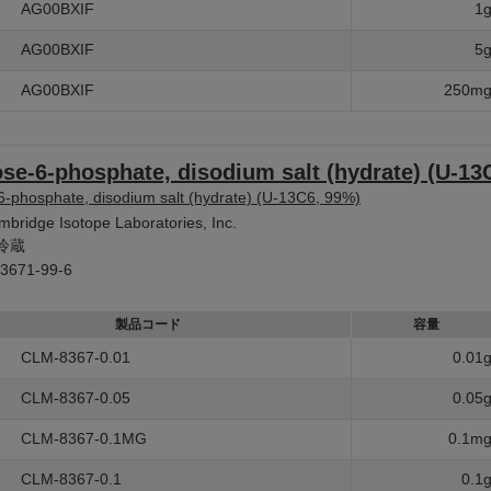
AG00BXIF
1
AG00BXIF
5
AG00BXIF
250m
se-6-phosphate, disodium salt (hydrate) (U-13
-phosphate, disodium salt (hydrate) (U-13C6, 99%)
bridge Isotope Laboratories, Inc.
冷蔵
3671-99-6
製品コード
容量
CLM-8367-0.01
0.01
CLM-8367-0.05
0.05
CLM-8367-0.1MG
0.1m
CLM-8367-0.1
0.1