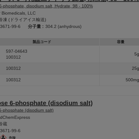
-phosphate, disodium salt, Hydrate, 98 - 100%
 Biomedicals, LLC
冷凍 (ドライアイス輸送)
3671-99-6
分子量 :
304.2 (anhydrous)
製品コード
容量
597-04643
5
100312
100312
25
100312
500m
se 6-phosphate (disodium salt)
-phosphate (disodium salt)
dChemExpress
冷蔵
3671-99-6