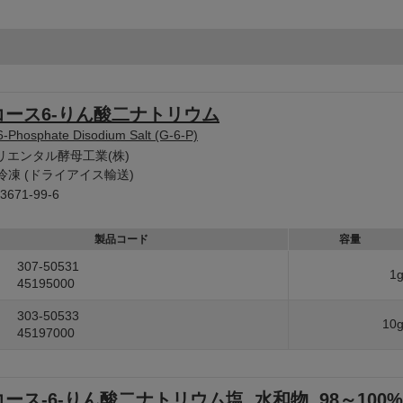
コース6-りん酸二ナトリウム
6-Phosphate Disodium Salt (G-6-P)
リエンタル酵母工業(株)
冷凍 (ドライアイス輸送)
3671-99-6
製品コード
容量
307-50531
1
45195000
303-50533
10
45197000
コース-6-りん酸二ナトリウム塩, 水和物, 98～100%