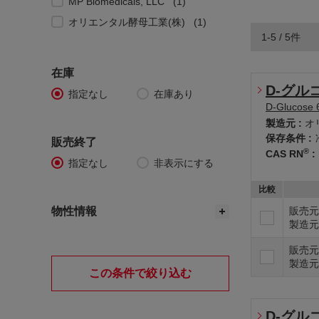
MP Biomedicals, LLC
1
オリエンタル酵母工業(株)
1
1-5 / 5件
在庫
D-グル
指定なし
在庫あり
D-Glucose 
製造元 :
オ
保存条件 :
販売終了
®
CAS RN
:
指定なし
非表示にする
比較
物性情報
販売元
製造元
販売元
製造元
この条件で絞り込む
D-グル