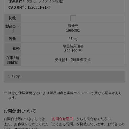
保存条件 :
冷凍 (ドライアイス輸送)
®
CAS RN
:
1228551-91-4
比較
製造元
製品コー
1065301
ド
容量
25mg
希望納入価格
価格
309,100 円
在庫 / 納
受注後1～2週間程度 ※
期目安
1-2 / 2件
軽微な仕様変更などにより製品内容と実際のイメージが異なる場合があり
ます。
お問合せについて
お問合せ等につきましては、「
お問合せ窓口
」からお問合せください。
また、お客様から寄せられた「よくある質問」を掲載しています。お問合せの