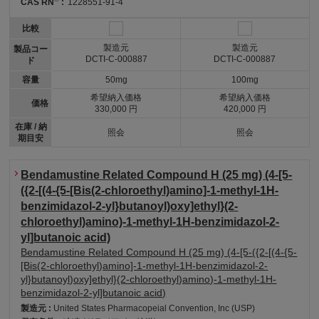
CAS RN
:
1228551-91-4
比較
製造元
製造元
製品コー
DCTI-C-000887
DCTI-C-000887
ド
容量
50mg
100mg
希望納入価格
希望納入価格
価格
330,000 円
420,000 円
在庫 / 納
照会
照会
期目安
Bendamustine Related Compound H (25 mg) (4-[5-
({2-[(4-{5-[Bis(2-chloroethyl)amino]-1-methyl-1H-
benzimidazol-2-yl}butanoyl)oxy]ethyl}(2-
chloroethyl)amino)-1-methyl-1H-benzimidazol-2-
yl]butanoic acid)
Bendamustine Related Compound H (25 mg) (4-[5-({2-[(4-{5-
[Bis(2-chloroethyl)amino]-1-methyl-1H-benzimidazol-2-
yl}butanoyl)oxy]ethyl}(2-chloroethyl)amino)-1-methyl-1H-
benzimidazol-2-yl]butanoic acid)
製造元 :
United States Pharmacopeial Convention, Inc (USP)