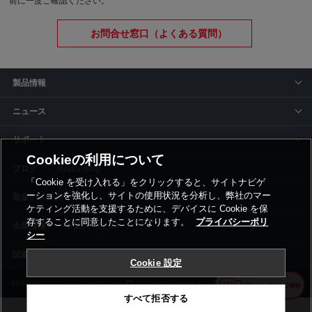
前に一度ご確認ください。
お問合せ窓口（よくある質問）
製品情報
ニュース
サポート
Cookieの利用について
siyaku-blog
「Cookie を受け入れる」をクリックすると、サイトナビゲ
ーションを強化し、サイトの使用状況を分析し、弊社のマー
取扱いメーカー
ケティング活動を支援するために、デバイスに Cookie を保
存することに同意したことになります。
プライバシーポリ
事業所一覧
シー
Cookie 設定
利用規約
プライバシーポリシー
コーポレートサイト
Cookie設定
すべて拒否する