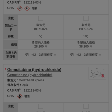
®
CAS RN
:
122111-03-9
GHS :
比較
製造元
製造元
製品コー
BIFK0024
BIFK0024
ド
容量
5g
10g
希望納入価格
希望納入価格
価格
28,100 円
38,300 円
在庫 / 納
受注後2～3週間程度 ※
受注後2～3週間程度 ※
期目安
Gemcitabine (hydrochloride)
Gemcitabine (hydrochloride)
製造元 :
MedChemExpress
保存条件 :
冷蔵
®
CAS RN
:
122111-03-9
GHS :
比較