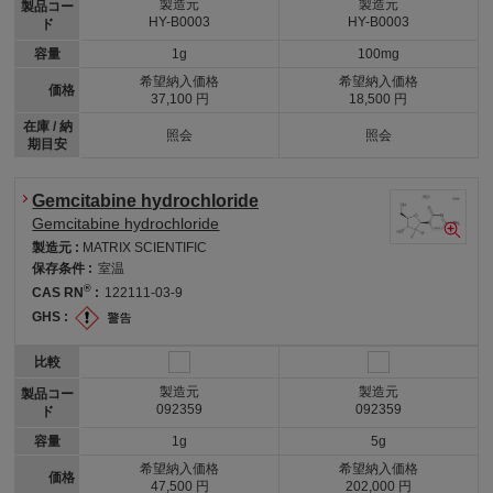
製造元
製造元
製品コー
HY-B0003
HY-B0003
ド
容量
1g
100mg
希望納入価格
希望納入価格
価格
37,100 円
18,500 円
在庫 / 納
照会
照会
期目安
Gemcitabine hydrochloride
Gemcitabine hydrochloride
製造元 :
MATRIX SCIENTIFIC
保存条件 :
室温
®
CAS RN
:
122111-03-9
GHS :
比較
製造元
製造元
製品コー
092359
092359
ド
容量
1g
5g
希望納入価格
希望納入価格
価格
47,500 円
202,000 円