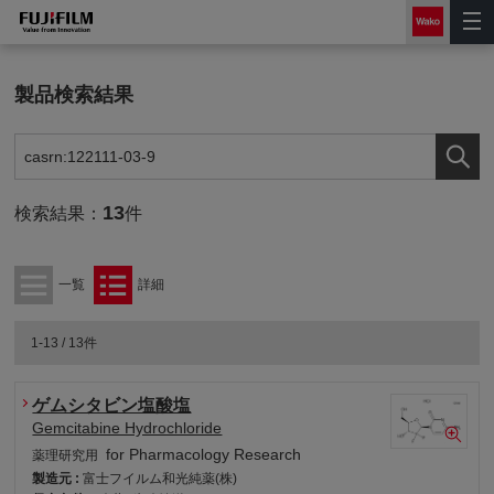
製品検索結果
13
検索結果：
件
一覧
詳細
1-13 / 13件
ゲムシタビン塩酸塩
Gemcitabine Hydrochloride
for Pharmacology Research
薬理研究用
製造元 :
富士フイルム和光純薬(株)