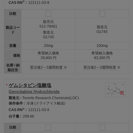
®
CAS RN
:
122111-03-9
比較
販売元
512-78401
製造元
製品コー
G1745
ド
製造元
G1745
容量
25mg
100mg
希望納入価格
希望納入価格
価格
29,800 円
83,300 円
在庫 / 納
受注後2～3週間程度 ※
受注後2～3週間程度 ※
期目安
ゲムシタビン塩酸塩
Gemcitabine Hydrochloride
製造元 :
Toronto Research Chemicals(LGC)
保存条件 :
冷凍 (ドライアイス輸送)
®
CAS RN
:
122111-03-9
分子量 :
299.66
比較