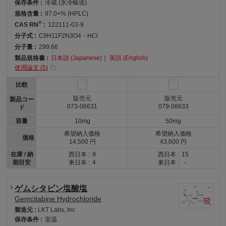
保存条件 :
冷蔵 (氷冷輸送)
規格含量 :
97.0+% (HPLC)
®
CAS RN
:
122111-03-9
分子式 :
C9H11F2N3O4・HCl
分子量 :
299.66
製品規格書 :
日本語 (Japanese)
｜
英語 (English)
使用論文 (
5
)
比較
販売元
販売元
製品コー
073-06631
079-06633
ド
容量
10mg
50mg
希望納入価格
希望納入価格
価格
14,500 円
43,600 円
在庫 / 納
西日本 :
9
西日本 :
15
期目安
東日本 :
4
東日本 :
-
ゲムシタビン塩酸塩
Gemcitabine Hydrochloride
製造元 :
LKT Labs, Inc
保存条件 :
室温