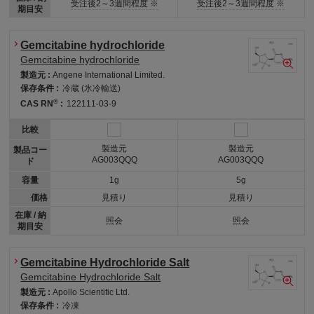
受注後2～3週間程度 ※
受注後2～3週間程度 ※
期目安
Gemcitabine hydrochloride
Gemcitabine hydrochloride
製造元 :
Angene International Limited.
保存条件 :
冷蔵 (氷冷輸送)
®
CAS RN
:
122111-03-9
比較
製造元
製造元
製品コー
AG003QQQ
AG003QQQ
ド
容量
1g
5g
価格
見積り
見積り
在庫 / 納
照会
照会
期目安
Gemcitabine Hydrochloride Salt
Gemcitabine Hydrochloride Salt
製造元 :
Apollo Scientific Ltd.
保存条件 :
冷凍