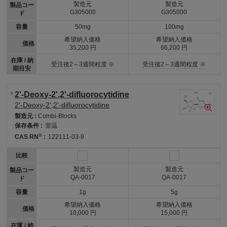
製造元
製造元
製品コー
G305000
G305000
ド
容量
50mg
100mg
希望納入価格
希望納入価格
価格
35,200 円
66,200 円
在庫 / 納
受注後2～3週間程度 ※
受注後2～3週間程度 ※
期目安
2'-Deoxy-2',2'-difluorocytidine
2'-Deoxy-2',2'-difluorocytidine
製造元 :
Combi-Blocks
保存条件 :
室温
®
CAS RN
:
122111-03-9
比較
製造元
製造元
製品コー
QA-0017
QA-0017
ド
容量
1g
5g
希望納入価格
希望納入価格
価格
10,000 円
15,000 円
在庫 / 納