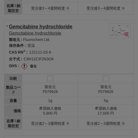
在庫 / 納
受注後3～4週間程度 ※
受注後3～4週間程度 ※
期目安
Gemcitabine hydrochloride
Gemcitabine hydrochloride
製造元 :
Fluorochem Ltd.
保存条件 :
室温
®
CAS RN
:
122111-03-9
分子式 :
C9H12ClF2N3O4
GHS :
比較
製造元
製造元
製品コー
F079926
F079926
ド
容量
1g
5g
希望納入価格
希望納入価格
価格
5,900 円
17,600 円
在庫 / 納
受注後2～3週間程度 ※
受注後2～3週間程度 ※
期目安