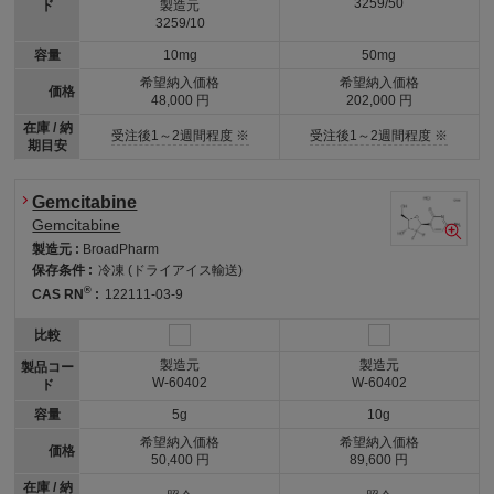
3259/50
ド
製造元
3259/10
容量
10mg
50mg
希望納入価格
希望納入価格
価格
48,000 円
202,000 円
在庫 / 納
受注後1～2週間程度 ※
受注後1～2週間程度 ※
期目安
Gemcitabine
Gemcitabine
製造元 :
BroadPharm
保存条件 :
冷凍 (ドライアイス輸送)
®
CAS RN
:
122111-03-9
比較
製造元
製造元
製品コー
W-60402
W-60402
ド
容量
5g
10g
希望納入価格
希望納入価格
価格
50,400 円
89,600 円
在庫 / 納