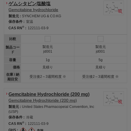
ゲムシタビン塩酸塩
Gemcitabine hydrochloride
製造元 :
SYNCHEM UG & CO.KG
保存条件 :
室温
®
CAS RN
:
122111-03-9
比較
製造元
製造元
製品コー
jd001
jd001
ド
容量
1g
5g
価格
見積り
見積り
在庫 / 納
受注後2～3週間程度 ※
受注後2～3週間程度 ※
期目安
Gemcitabine Hydrochloride (200 mg)
Gemcitabine Hydrochloride (200 mg)
製造元 :
United States Pharmacopeial Convention, Inc
(USP)
保存条件 :
冷蔵
®
CAS RN
:
122111-03-9
GHS :