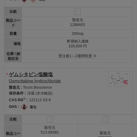
比較
製造元
製品コー
1288463
ド
容量
200mg
希望納入価格
価格
105,600 円
在庫 / 納
受注後1～2週間程度 ※
期目安
ゲムシタビン塩酸塩
Gemcitabine hydrochloride
製造元 :
Tocris Bioscience
保存条件 :
冷蔵 (氷冷輸送)
®
CAS RN
:
122111-03-9
GHS :
比較
販売元
513-69381
製造元
製品コー