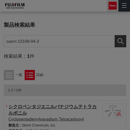
製品検索結果
1
検索結果：
件
一覧
詳細
1-1 / 1件
シクロペンタジエニルバナジウムテトラカ
ルボニル
Cyclopentadienylvanadium Tetracarbonyl
製造元 :
Strem Chemicals, Inc.