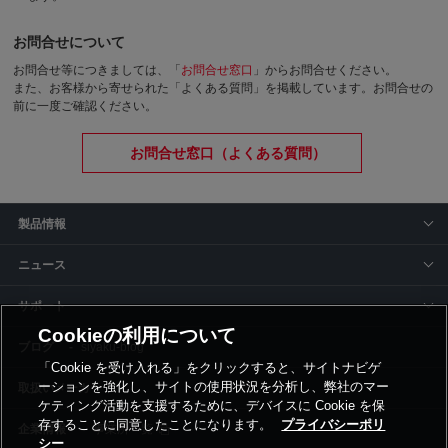
お問合せについて
お問合せ等につきましては、「
お問合せ窓口
」からお問合せください。
また、お客様から寄せられた「よくある質問」を掲載しています。お問合せの
前に一度ご確認ください。
お問合せ窓口（よくある質問）
製品情報
ニュース
サポート
Cookieの利用について
siyaku-blog
「Cookie を受け入れる」をクリックすると、サイトナビゲ
ーションを強化し、サイトの使用状況を分析し、弊社のマー
取扱いメーカー
ケティング活動を支援するために、デバイスに Cookie を保
存することに同意したことになります。
プライバシーポリ
事業所一覧
シー