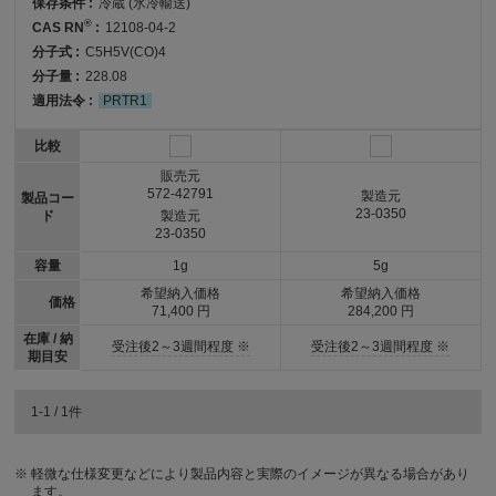
保存条件 :
冷蔵 (氷冷輸送)
®
CAS RN
:
12108-04-2
分子式 :
C5H5V(CO)4
分子量 :
228.08
適用法令 :
PRTR1
比較
販売元
572-42791
製造元
製品コー
23-0350
ド
製造元
23-0350
容量
1g
5g
希望納入価格
希望納入価格
価格
71,400 円
284,200 円
在庫 / 納
受注後2～3週間程度 ※
受注後2～3週間程度 ※
期目安
1-1 / 1件
軽微な仕様変更などにより製品内容と実際のイメージが異なる場合があり
ます。