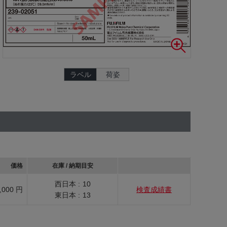
ラベル
荷姿
価格
在庫 / 納期目安
西日本 :
10
,000 円
検査成績書
東日本 :
13