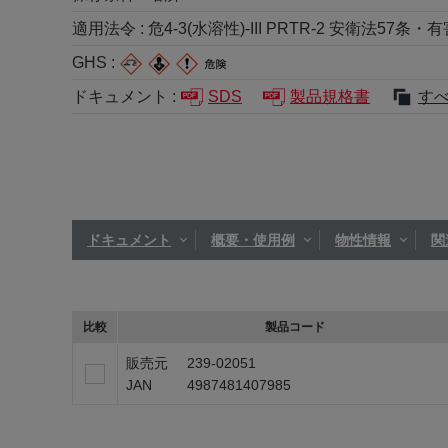
適用法令 :
危4-3(水溶性)-III PRTR-2 安衛法57条
GHS :
ドキュメント :
SDS
製品規格書
す
ドキュメント
概要・使用例
物性情報
関
比較
製品コード
販売元
239-02051
JAN
4987481407985