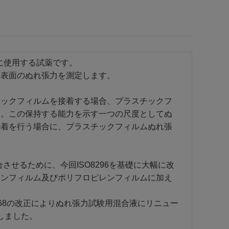
方法に使用する試薬です。
ト表面のぬれ張力を測定します。
チックフィルムを接着する場合、プラスチックフ
す。この保持する能力を示す一つの尺度としてぬ
接着を行う場合に、プラスチックフィルムぬれ張
合させるために、今回ISO8296を基礎に大幅に改
レンフィルム及びポリフロピレンフィルムに加え
768の改正によりぬれ張力試験用混合液にリニュー
たしました。