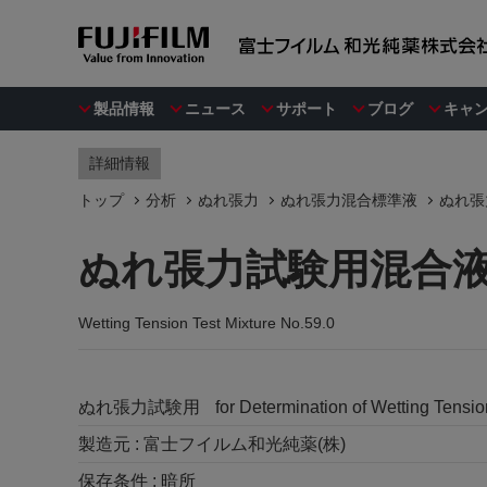
製品情報
ニュース
サポート
ブログ
キャ
詳細情報
トップ
分析
ぬれ張力
ぬれ張力混合標準液
ぬれ張
ぬれ張力試験用混合液 N
Wetting Tension Test Mixture No.59.0
ぬれ張力試験用
for Determination of Wetting Tensio
製造元 :
富士フイルム和光純薬(株)
保存条件 :
暗所