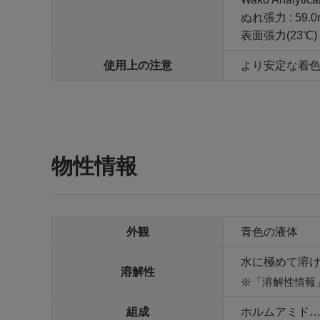
ぬれ張力 : 59.0
表面張力(23℃) :
使用上の注意
より安定な着
物性情報
外観
青色の液体
水に極めて溶
溶解性
「溶解性情報
組成
ホルムアミド…95.