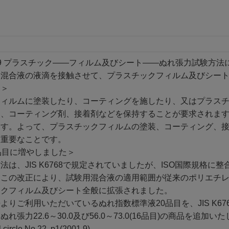
8:1999 プラスチック――フィルム及びシート――ぬれ張力試験
用混合液の液滴を接触させて、プラスチックフィルム及びシー
は＞
フィルムに塗装したり、コーティングを施したり、又はプラス
キ、コーティング剤、接着剤などを保持することが要求されま
ます。よって、プラスチックフィルムの塗装、コーティング、
は重要なことです。
品目に増やしました＞
は、JIS K6768で規定されていましたが、ISO国際規格に整
。この改正により、試験用混合液の適用範囲が従来のポリエチ
ックフィルム及びシート全般に拡張されました。
よりご利用いただいているぬれ指数標準液20品目を、JIS K6
れ張力22.6～30.0及び56.0～73.0(16品目)の商品を追加い
 circle No.22, p1(2001.9)。