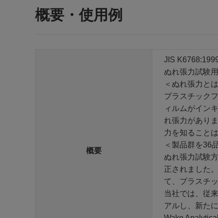
概要・使用例
JIS K676
ぬれ張力試験
＜ぬれ張力と
プラスチック
ィルムがイン
れ張力があり
力を知ること
＜製品群を36
概要
ぬれ張力試験方法
正されました
て、プラスチ
当社では、従来
アルし、新たにぬ
Wako Analytical