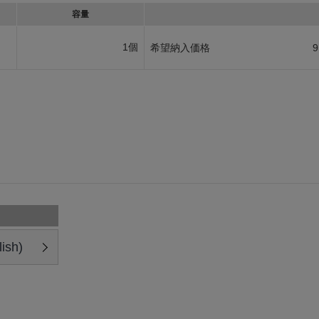
容量
1個
希望納入価格
9
ish)