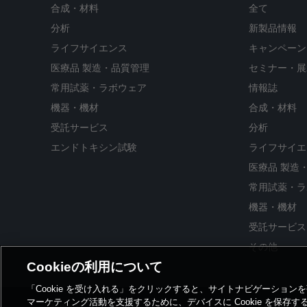
合成・材料
全て
分析
新製品情報
ライフサイエンス
キャンペーン
医療品 製造・品質管理
セミナー・展
常用試薬・ラボウェア
情報誌
機器・機材
合成・材料
受託サービス
分析
エンドトキシン試験
ライフサイエ
医療品 製造
常用試薬・ラ
機器・機材
受託サービス
その他
Cookieの利用について
「Cookie を受け入れる」をクリックすると、サイトナビゲーショ
マーケティング活動を支援するために、デバイスに Cookie を保存