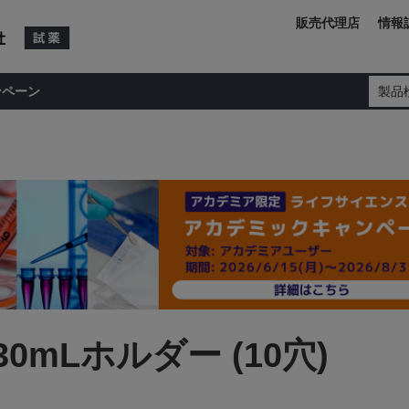
販売代理店
情報
ンペーン
製品
o 30mLホルダー (10穴)