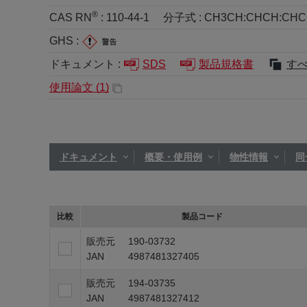
®
CAS RN
:
110-44-1
分子式 :
CH3CH:CHCH:CH
GHS :
ドキュメント :
SDS
製品規格書
す
使用論文 (
1
)
ドキュメント
概要・使用例
物性情報
同
比較
製品コード
販売元
190-03732
JAN
4987481327405
販売元
194-03735
JAN
4987481327412