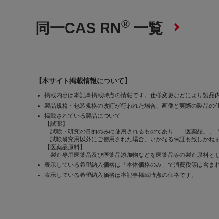
®
同一CAS RN
一覧
【本サイト掲載情報について】
掲載内容は本記事掲載時点の情報です。仕様変更などにより製品
製品規格・包装規格の改訂が行われた場合、画像と実際の製品の
掲載されている製品について
【試薬】
試験・研究の目的のみに使用されるものであり、「医薬品」、
試験研究用以外にご使用された場合、いかなる保証も致しかね
【医薬品原料】
製造専用医薬品及び医薬品添加物などを医薬品等の製造原料とし
表示している希望納入価格は「本体価格のみ」で消費税等は含ま
表示している希望納入価格は本記事掲載時点の価格です。