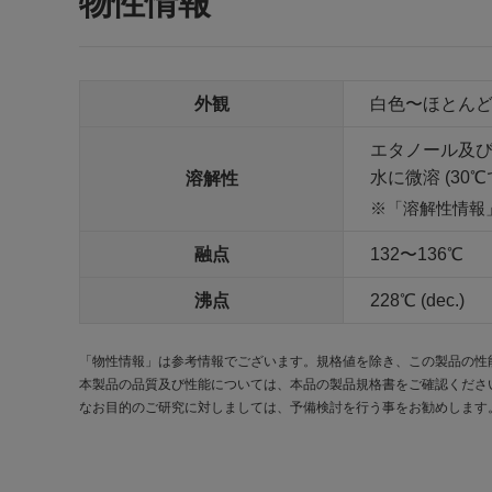
物性情報
外観
白色〜ほとんど
エタノール及
水に微溶 (30℃
溶解性
「溶解性情報
融点
132〜136℃
沸点
228℃ (dec.)
「物性情報」は参考情報でございます。規格値を除き、この製品の性
本製品の品質及び性能については、本品の製品規格書をご確認くださ
なお目的のご研究に対しましては、予備検討を行う事をお勧めします