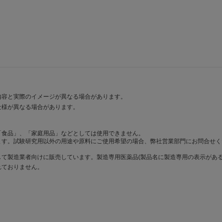
内容と実際のイメージが異なる場合があります。
仕様が異なる場合があります。
「食品」、「家庭用品」などとしては使用できません。
ます。試験研究用以外の用途や原料にご使用希望の場合、弊社営業部門にお問合せく
て製造業者向けに販売しています。製造専用医薬品(製品名に製造専用の表示がある
れておりません。