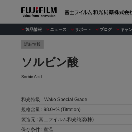
製品情報
ニュース
サポート
ブログ
キャ
詳細情報
ソルビン酸
Sorbic Acid
和光特級
Wako Special Grade
規格含量 :
98.0+% (Titration)
製造元 :
富士フイルム和光純薬(株)
保存条件 :
室温