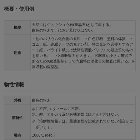
概要・使用例
天然にはジュウショウ石(重晶石)として産する。
概要
白色の粉末で、におい及び味はない。
・他のバリウム化合物の原料 ・白色顔料、塗料の体質 ・
ゴム、紙、絶縁テープの充テン剤、特に光沢を必要とするア
ート紙、バライト紙には沈降性硫酸バリウムの最上質のもの
用途
を用いる。 ・X線吸収力が大きく、溶解度が小さく無害で
あるためX線造影剤として内臓特に消化管の検査に用いる。6
局収載の医薬品。
物性情報
外観
白色の粉末
水に不溶, エタノールに不溶。
水、酸、アルカリ及び有機溶媒にほとんど溶けない。
溶解性
「溶解性情報」は、最適溶媒が記載されていない場合がご
ざいます。
融点
1600℃ (dec.)