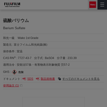
硫酸バリウム
Barium Sulfate
和光一級
Wako 1st Grade
製造元 :
富士フイルム和光純薬(株)
保存条件 :
室温
®
CAS RN
:
7727-43-7
分子式 :
BaSO4
分子量 :
233.39
適用法令 :
安衛法57条・有害物表示対象物質 労57-2
GHS :
ドキュメント :
SDS
製品規格書
すべてのドキュメントを見る
使用論文 (
1
)