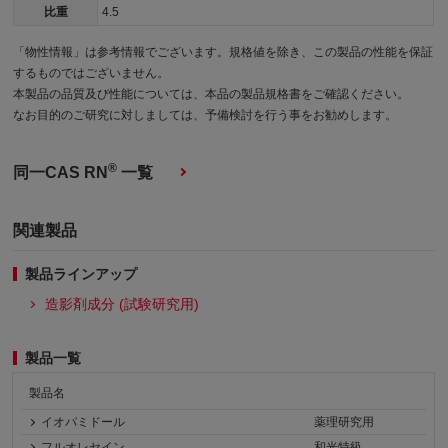
比重
4.5
「物性情報」は参考情報でございます。規格値を除き、この製品の性能を保証
するものではございません。
本製品の品質及び性能については、本品の製品規格書をご確認ください。
なお目的のご研究に対しましては、予備検討を行う事をお勧めします。
®
同一CAS RN
一覧
関連製品
製品ラインアップ
造影剤成分 (試験研究用)
製品一覧
製品名
イオパミドール
薬理研究用
フルオレセイン
和光特級