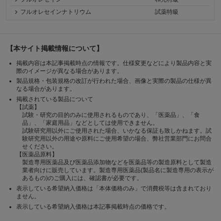
フルオレセインナトリウム
試薬特級
【本サイト掲載情報について】
掲載内容は本記事掲載時点の情報です。仕様変更などにより製品内容と実
際のイメージが異なる場合があります。
製品規格・包装規格の改訂が行われた場合、画像と実際の製品の仕様が異
なる場合があります。
掲載されている製品について
【試薬】
試験・研究の目的のみに使用されるものであり、「医薬品」、「食
品」、「家庭用品」などとしては使用できません。
試験研究用以外にご使用された場合、いかなる保証も致しかねます。試
験研究用以外の用途や原料にご使用希望の場合、弊社営業部門にお問合
せください。
【医薬品原料】
製造専用医薬品及び医薬品添加物などを医薬品等の製造原料として製造
業者向けに販売しています。製造専用医薬品(製品名に製造専用の表示が
あるもの)のご購入には、確認書が必要です。
表示している希望納入価格は「本体価格のみ」で消費税等は含まれており
ません。
表示している希望納入価格は本記事掲載時点の価格です。