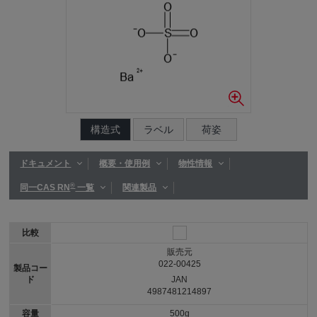
構造式
ラベル
荷姿
ドキュメント
概要・使用例
物性情報
®
同一CAS RN
一覧
関連製品
比較
販売元
022-00425
製品コー
ド
JAN
4987481214897
容量
500g