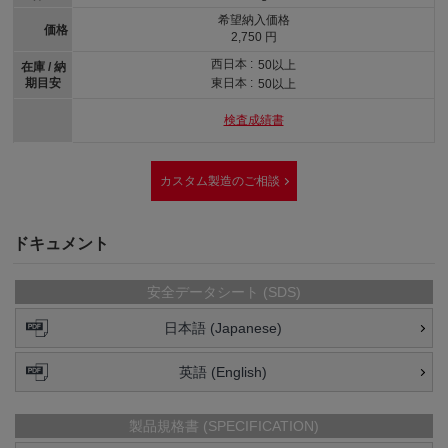
希望納入価格
価格
2,750 円
西日本 :
50以上
在庫 / 納
期目安
東日本 :
50以上
検査成績書
カスタム製造のご相談
ドキュメント
安全データシート (SDS)
日本語 (Japanese)
英語 (English)
製品規格書 (SPECIFICATION)