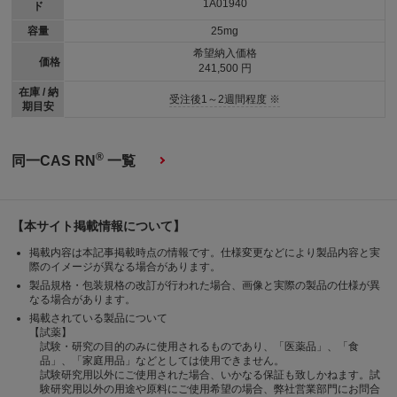
1A01940
ド
容量
25mg
希望納入価格
価格
241,500 円
在庫 / 納
受注後1～2週間程度 ※
期目安
®
同一CAS RN
一覧
【本サイト掲載情報について】
掲載内容は本記事掲載時点の情報です。仕様変更などにより製品内容と実
際のイメージが異なる場合があります。
製品規格・包装規格の改訂が行われた場合、画像と実際の製品の仕様が異
なる場合があります。
掲載されている製品について
【試薬】
試験・研究の目的のみに使用されるものであり、「医薬品」、「食
品」、「家庭用品」などとしては使用できません。
試験研究用以外にご使用された場合、いかなる保証も致しかねます。試
験研究用以外の用途や原料にご使用希望の場合、弊社営業部門にお問合