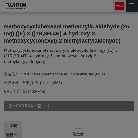
Methoxycyclohexanol methacrylic aldehyde (25
mg) ((E)-3-((1R,3R,4R)-4-hydroxy-3-
methoxycyclohexyl)-2-methylacrylaldehyde)
Methoxycyclohexanol methacrylic aldehyde (25 mg) ((E)-3-
((1R,3R,4R)-4-hydroxy-3-methoxycyclohexyl)-2-
methylacrylaldehyde)
製造元 :
United States Pharmacopeial Convention, Inc (USP)
保存条件 :
冷凍 (ドライアイス輸送)
®
CAS RN
:
109466-74-2
®
同一CAS RN
一覧
比較
製造元
製品コー