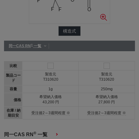
構造式
®
同一CAS RN
一覧
比較
製造元
製造元
製品コー
T310620
T310620
ド
容量
1g
250mg
希望納入価格
希望納入価格
価格
43,200 円
27,800 円
在庫 / 納
受注後2～3週間程度 ※
受注後2～3週間程度 ※
期目安
®
同一CAS RN
一覧