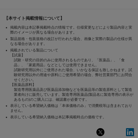
【本サイト掲載情報について】
掲載内容は本記事掲載時点の情報です。仕様変更などにより製品内容と実
際のイメージが異なる場合があります。
製品規格・包装規格の改訂が行われた場合、画像と実際の製品の仕様が異
なる場合があります。
掲載されている製品について
【試薬】
試験・研究の目的のみに使用されるものであり、「医薬品」、「食
品」、「家庭用品」などとしては使用できません。
試験研究用以外にご使用された場合、いかなる保証も致しかねます。試
験研究用以外の用途や原料にご使用希望の場合、弊社営業部門にお問合
せください。
【医薬品原料】
製造専用医薬品及び医薬品添加物などを医薬品等の製造原料として製造
業者向けに販売しています。製造専用医薬品(製品名に製造専用の表示が
あるもの)のご購入には、確認書が必要です。
表示している希望納入価格は「本体価格のみ」で消費税等は含まれており
ません。
表示している希望納入価格は本記事掲載時点の価格です。