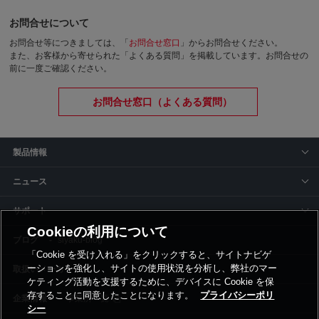
お問合せについて
お問合せ等につきましては、「
お問合せ窓口
」からお問合せください。
また、お客様から寄せられた「よくある質問」を掲載しています。お問合せの
前に一度ご確認ください。
お問合せ窓口（よくある質問）
製品情報
ニュース
サポート
Cookieの利用について
siyaku-blog
「Cookie を受け入れる」をクリックすると、サイトナビゲ
ーションを強化し、サイトの使用状況を分析し、弊社のマー
取扱いメーカー
ケティング活動を支援するために、デバイスに Cookie を保
存することに同意したことになります。
プライバシーポリ
事業所一覧
シー