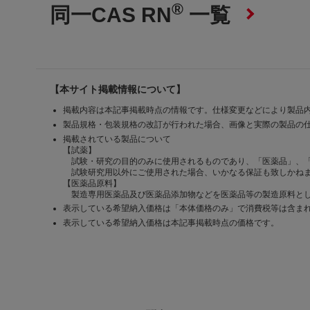
®
同一CAS RN
一覧
【本サイト掲載情報について】
掲載内容は本記事掲載時点の情報です。仕様変更などにより製品
製品規格・包装規格の改訂が行われた場合、画像と実際の製品の
掲載されている製品について
【試薬】
試験・研究の目的のみに使用されるものであり、「医薬品」、
試験研究用以外にご使用された場合、いかなる保証も致しかね
【医薬品原料】
製造専用医薬品及び医薬品添加物などを医薬品等の製造原料とし
表示している希望納入価格は「本体価格のみ」で消費税等は含ま
表示している希望納入価格は本記事掲載時点の価格です。