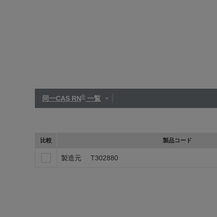
®
同一CAS RN
一覧
比較
製品コード
製造元
T302880