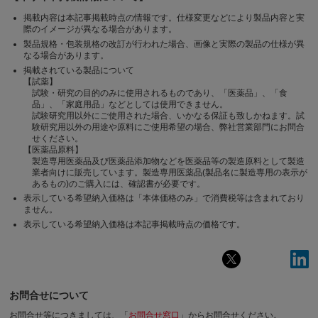
掲載内容は本記事掲載時点の情報です。仕様変更などにより製品内容と実
際のイメージが異なる場合があります。
製品規格・包装規格の改訂が行われた場合、画像と実際の製品の仕様が異
なる場合があります。
掲載されている製品について
【試薬】
試験・研究の目的のみに使用されるものであり、「医薬品」、「食
品」、「家庭用品」などとしては使用できません。
試験研究用以外にご使用された場合、いかなる保証も致しかねます。試
験研究用以外の用途や原料にご使用希望の場合、弊社営業部門にお問合
せください。
【医薬品原料】
製造専用医薬品及び医薬品添加物などを医薬品等の製造原料として製造
業者向けに販売しています。製造専用医薬品(製品名に製造専用の表示が
あるもの)のご購入には、確認書が必要です。
表示している希望納入価格は「本体価格のみ」で消費税等は含まれており
ません。
表示している希望納入価格は本記事掲載時点の価格です。
お問合せについて
お問合せ等につきましては、「
お問合せ窓口
」からお問合せください。