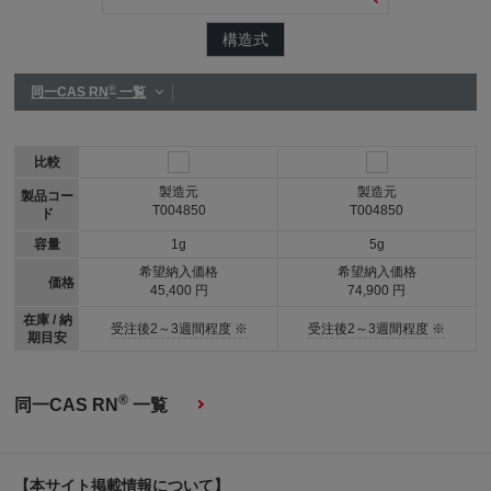
構造式
®
同一CAS RN
一覧
比較
製造元
製造元
製品コー
T004850
T004850
ド
容量
1g
5g
希望納入価格
希望納入価格
価格
45,400 円
74,900 円
在庫 / 納
受注後2～3週間程度 ※
受注後2～3週間程度 ※
期目安
®
同一CAS RN
一覧
【本サイト掲載情報について】