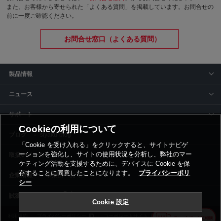
また、お客様から寄せられた「よくある質問」を掲載しています。お問合せの
前に一度ご確認ください。
お問合せ窓口（よくある質問）
製品情報
ニュース
サポート
Cookieの利用について
siyaku-blog
「Cookie を受け入れる」をクリックすると、サイトナビゲ
ーションを強化し、サイトの使用状況を分析し、弊社のマー
取扱いメーカー
ケティング活動を支援するために、デバイスに Cookie を保
存することに同意したことになります。
プライバシーポリ
事業所一覧
シー
Cookie 設定
利用規約
プライバシーポリシー
コーポレートサイト
Cookie設定