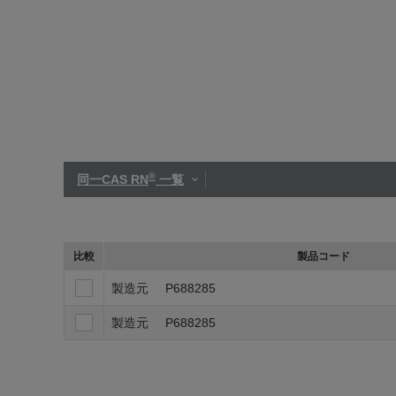
®
同一CAS RN
一覧
比較
製品コード
製造元
P688285
製造元
P688285