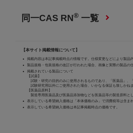
®
同一CAS RN
一覧
【本サイト掲載情報について】
掲載内容は本記事掲載時点の情報です。仕様変更などにより製品
製品規格・包装規格の改訂が行われた場合、画像と実際の製品の
掲載されている製品について
【試薬】
試験・研究の目的のみに使用されるものであり、「医薬品」、
試験研究用以外にご使用された場合、いかなる保証も致しかね
【医薬品原料】
製造専用医薬品及び医薬品添加物などを医薬品等の製造原料とし
表示している希望納入価格は「本体価格のみ」で消費税等は含ま
表示している希望納入価格は本記事掲載時点の価格です。