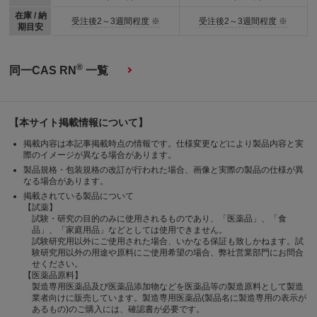
在庫 / 納
受注後2～3週間程度 ※
受注後2～3週間程度 ※
期目安
®
同一CAS RN
一覧
【本サイト掲載情報について】
掲載内容は本記事掲載時点の情報です。仕様変更などにより製品内容と実
際のイメージが異なる場合があります。
製品規格・包装規格の改訂が行われた場合、画像と実際の製品の仕様が異
なる場合があります。
掲載されている製品について
【試薬】
試験・研究の目的のみに使用されるものであり、「医薬品」、「食
品」、「家庭用品」などとしては使用できません。
試験研究用以外にご使用された場合、いかなる保証も致しかねます。試
験研究用以外の用途や原料にご使用希望の場合、弊社営業部門にお問合
せください。
【医薬品原料】
製造専用医薬品及び医薬品添加物などを医薬品等の製造原料として製造
業者向けに販売しています。製造専用医薬品(製品名に製造専用の表示が
あるもの)のご購入には、確認書が必要です。