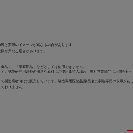
内容と実際のイメージが異なる場合があります。
仕様が異なる場合があります。
「食品」、「家庭用品」などとしては使用できません。
ます。試験研究用以外の用途や原料にご使用希望の場合、弊社営業部門にお問合せく
て製造業者向けに販売しています。製造専用医薬品(製品名に製造専用の表示がある
れておりません。