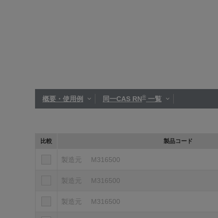
®
概要・使用例
同一CAS RN
一覧
比較
製品コード
製造元
M316500
製造元
M316500
製造元
M316500