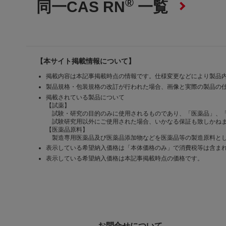
®
同一CAS RN
一覧
【本サイト掲載情報について】
掲載内容は本記事掲載時点の情報です。仕様変更などにより製品
製品規格・包装規格の改訂が行われた場合、画像と実際の製品の
掲載されている製品について
【試薬】
試験・研究の目的のみに使用されるものであり、「医薬品」、
試験研究用以外にご使用された場合、いかなる保証も致しかね
【医薬品原料】
製造専用医薬品及び医薬品添加物などを医薬品等の製造原料とし
表示している希望納入価格は「本体価格のみ」で消費税等は含ま
表示している希望納入価格は本記事掲載時点の価格です。
お問合せについて