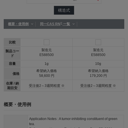
構造式
®
概要・使用例
同一CAS RN
一覧
比較
製造元
製造元
製品コー
E588500
E588500
ド
容量
1g
10g
希望納入価格
希望納入価格
価格
58,600 円
179,200 円
在庫 / 納
受注後2～3週間程度 ※
受注後2～3週間程度 ※
期目安
概要・使用例
Application Notes : A tumor-inhibiting constituent of green
tea.