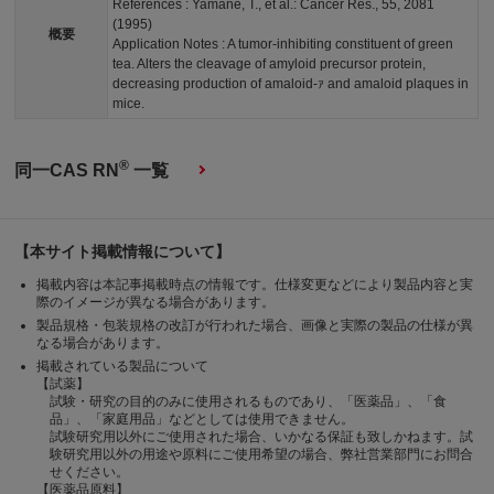
References : Yamane, T., et al.: Cancer Res., 55, 2081
(1995)
概要
Application Notes : A tumor-inhibiting constituent of green
tea. Alters the cleavage of amyloid precursor protein,
decreasing production of amaloid-ｧ and amaloid plaques in
mice.
®
同一CAS RN
一覧
【本サイト掲載情報について】
掲載内容は本記事掲載時点の情報です。仕様変更などにより製品内容と実
際のイメージが異なる場合があります。
製品規格・包装規格の改訂が行われた場合、画像と実際の製品の仕様が異
なる場合があります。
掲載されている製品について
【試薬】
試験・研究の目的のみに使用されるものであり、「医薬品」、「食
品」、「家庭用品」などとしては使用できません。
試験研究用以外にご使用された場合、いかなる保証も致しかねます。試
験研究用以外の用途や原料にご使用希望の場合、弊社営業部門にお問合
せください。
【医薬品原料】