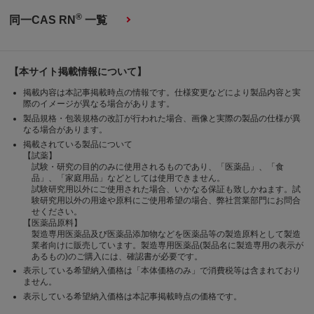
®
同一CAS RN
一覧
【本サイト掲載情報について】
掲載内容は本記事掲載時点の情報です。仕様変更などにより製品内容と実
際のイメージが異なる場合があります。
製品規格・包装規格の改訂が行われた場合、画像と実際の製品の仕様が異
なる場合があります。
掲載されている製品について
【試薬】
試験・研究の目的のみに使用されるものであり、「医薬品」、「食
品」、「家庭用品」などとしては使用できません。
試験研究用以外にご使用された場合、いかなる保証も致しかねます。試
験研究用以外の用途や原料にご使用希望の場合、弊社営業部門にお問合
せください。
【医薬品原料】
製造専用医薬品及び医薬品添加物などを医薬品等の製造原料として製造
業者向けに販売しています。製造専用医薬品(製品名に製造専用の表示が
あるもの)のご購入には、確認書が必要です。
表示している希望納入価格は「本体価格のみ」で消費税等は含まれており
ません。
表示している希望納入価格は本記事掲載時点の価格です。