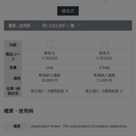
構造式
®
概要・使用例
同一CAS RN
一覧
比較
製造元
製造元
製品コー
C781502
C781502
ド
容量
1mg
2.5mg
希望納入価格
希望納入価格
価格
36,800 円
71,400 円
在庫 / 納
受注後2～3週間程度 ※
受注後2～3週間程度 ※
期目安
概要・使用例
概要
Application Notes : The end product of creatine catabolism.