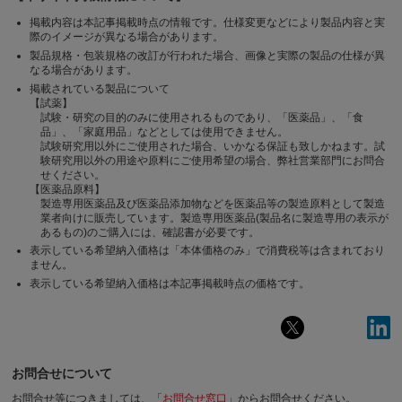
掲載内容は本記事掲載時点の情報です。仕様変更などにより製品内容と実
際のイメージが異なる場合があります。
製品規格・包装規格の改訂が行われた場合、画像と実際の製品の仕様が異
なる場合があります。
掲載されている製品について
【試薬】
試験・研究の目的のみに使用されるものであり、「医薬品」、「食
品」、「家庭用品」などとしては使用できません。
試験研究用以外にご使用された場合、いかなる保証も致しかねます。試
験研究用以外の用途や原料にご使用希望の場合、弊社営業部門にお問合
せください。
【医薬品原料】
製造専用医薬品及び医薬品添加物などを医薬品等の製造原料として製造
業者向けに販売しています。製造専用医薬品(製品名に製造専用の表示が
あるもの)のご購入には、確認書が必要です。
表示している希望納入価格は「本体価格のみ」で消費税等は含まれており
ません。
表示している希望納入価格は本記事掲載時点の価格です。
お問合せについて
お問合せ等につきましては、「
お問合せ窓口
」からお問合せください。