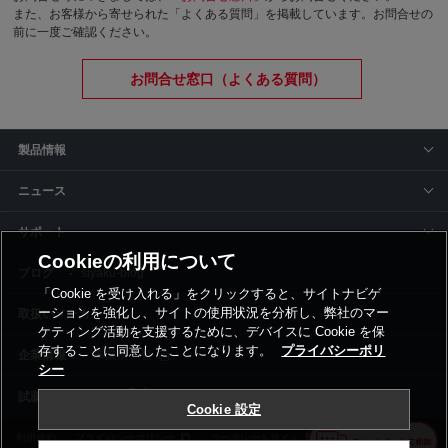
また、お客様から寄せられた「よくある質問」を掲載しています。お問合せの
前に一度ご確認ください。
お問合せ窓口（よくある質問）
製品情報
ニュース
サポート
Cookieの利用について
siyaku-blog
「Cookie を受け入れる」をクリックすると、サイトナビゲ
ーションを強化し、サイトの使用状況を分析し、弊社のマー
取扱いメーカー
ケティング活動を支援するために、デバイスに Cookie を保
存することに同意したことになります。
プライバシーポリ
事業所一覧
シー
Cookie 設定
利用規約
プライバシーポリシー
コーポレートサイト
Cookie設定