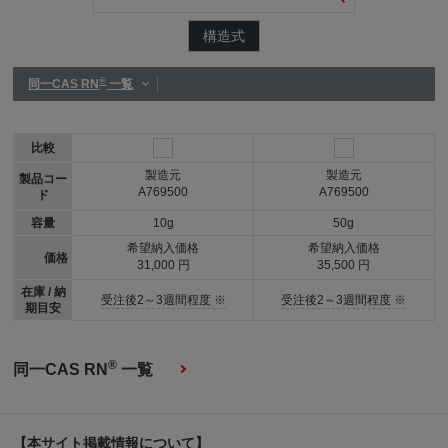
構造式
®
同一CAS RN
一覧
比較
製造元
製造元
製品コー
A769500
A769500
ド
容量
10g
50g
希望納入価格
希望納入価格
価格
31,000 円
35,500 円
在庫 / 納
受注後2～3週間程度 ※
受注後2～3週間程度 ※
期目安
®
同一CAS RN
一覧
【本サイト掲載情報について】