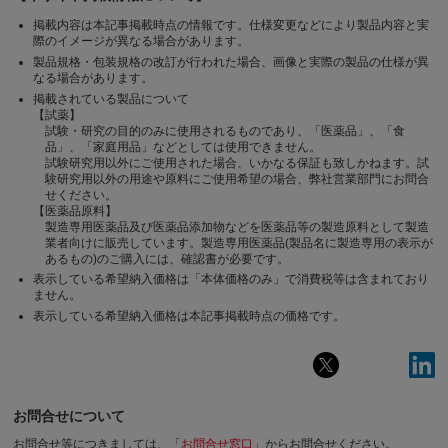
掲載内容は本記事掲載時点の情報です。仕様変更などにより製品内容と実
際のイメージが異なる場合があります。
製品規格・包装規格の改訂が行われた場合、画像と実際の製品の仕様が異
なる場合があります。
掲載されている製品について
【試薬】
試験・研究の目的のみに使用されるものであり、「医薬品」、「食
品」、「家庭用品」などとしては使用できません。
試験研究用以外にご使用された場合、いかなる保証も致しかねます。試
験研究用以外の用途や原料にご使用希望の場合、弊社営業部門にお問合
せください。
【医薬品原料】
製造専用医薬品及び医薬品添加物などを医薬品等の製造原料として製造
業者向けに販売しています。製造専用医薬品(製品名に製造専用の表示が
あるもの)のご購入には、確認書が必要です。
表示している希望納入価格は「本体価格のみ」で消費税等は含まれており
ません。
表示している希望納入価格は本記事掲載時点の価格です。
お問合せについて
お問合せ等につきましては、「
お問合せ窓口
」からお問合せください。