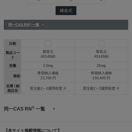
構造式
®
同一CAS RN
一覧
比較
製造元
製造元
製品コー
A514580
A514580
ド
容量
2.5mg
25mg
希望納入価格
希望納入価格
価格
23,700 円
150,400 円
在庫 / 納
受注後2～3週間程度 ※
受注後2～3週間程度 ※
期目安
®
同一CAS RN
一覧
【本サイト掲載情報について】