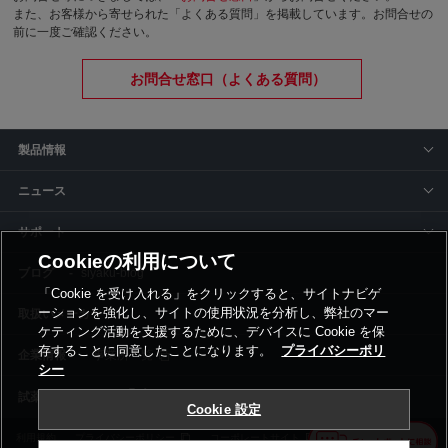
また、お客様から寄せられた「よくある質問」を掲載しています。お問合せの
前に一度ご確認ください。
お問合せ窓口（よくある質問）
製品情報
ニュース
サポート
Cookieの利用について
siyaku-blog
「Cookie を受け入れる」をクリックすると、サイトナビゲ
ーションを強化し、サイトの使用状況を分析し、弊社のマー
取扱いメーカー
ケティング活動を支援するために、デバイスに Cookie を保
存することに同意したことになります。
プライバシーポリ
事業所一覧
シー
Cookie 設定
利用規約
プライバシーポリシー
コーポレートサイト
Cookie設定