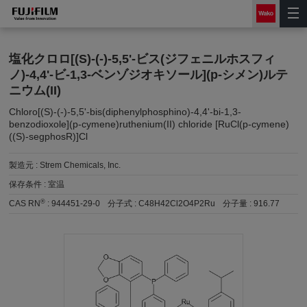
塩化クロロ[(S)-(-)-5,5'-ビス(ジフェニルホスフィ
ノ)-4,4'-ビ-1,3-ベンゾジオキソール](p-シメン)ルテ
ニウム(II)
Chloro[(S)-(-)-5,5'-bis(diphenylphosphino)-4,4'-bi-1,3-
benzodioxole](p-cymene)ruthenium(II) chloride [RuCl(p-cymene)
((S)-segphosR)]Cl
製造元 :
Strem Chemicals, Inc.
保存条件 :
室温
®
CAS RN
:
944451-29-0
分子式 :
C48H42Cl2O4P2Ru
分子量 :
916.77