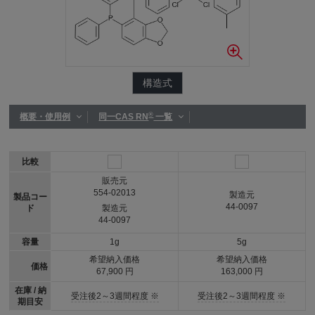
構造式
®
概要・使用例
同一CAS RN
一覧
比較
販売元
554-02013
製造元
製品コー
44-0097
ド
製造元
44-0097
容量
1g
5g
希望納入価格
希望納入価格
価格
67,900 円
163,000 円
在庫 / 納
受注後2～3週間程度 ※
受注後2～3週間程度 ※
期目安