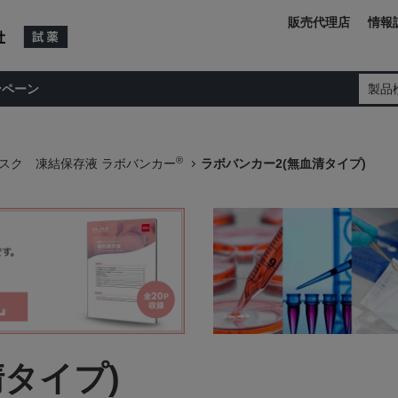
販売代理店
情報
ンペーン
製品
®
スク 凍結保存液 ラボバンカー
ラボバンカー2(無血清タイプ)
タイプ)