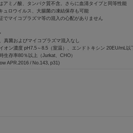
はアミノ酸、タンパク質不含。さらに血清タイプと同等性能
キュロウイルス、大腸菌の凍結保存も可能
証でマイコプラズマ等の混入の心配がありません
>
細菌、真菌およびマイコプラズマ混入なし
素イオン濃度 pH7.5～8.5（室温）、エンドトキシン 20EU/mL以
時生存率80％以上（Jurkat、CHO）
ow APR.2016 / No.143, p31)