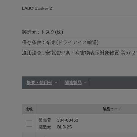
LABO Banker 2
製造元 :
トスク(株)
保存条件 :
冷凍 (ドライアイス輸送)
適用法令 :
安衛法57条・有害物表示対象物質 労57-2
概要・使用例
関連製品
比較
製品コード
販売元
384-08453
製造元
BLB-2S