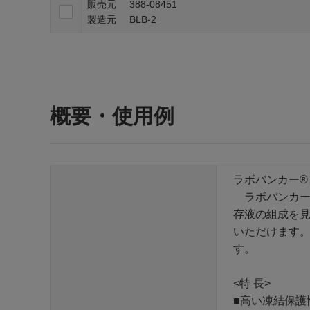
販売元
388-08451
製造元
BLB-2
概要・使用例
ラボバンカー®
ラボバンカー
存液の組成を
いただけます
す。
<特 長>
■高い凍結保護