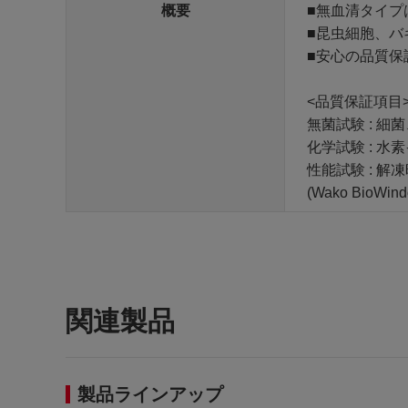
概要
■無血清タイプ
■昆虫細胞、バ
■安心の品質保
<品質保証項目
無菌試験 : 
化学試験 : 水
性能試験 : 解凍
(Wako BioWind
関連製品
製品ラインアップ