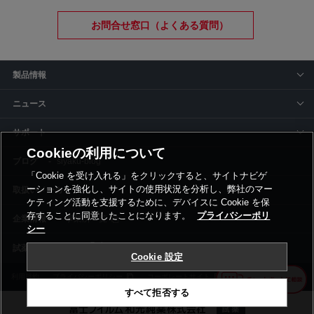
お問合せ窓口（よくある質問）
製品情報
ニュース
サポート
Cookieの利用について
siyaku-blog
「Cookie を受け入れる」をクリックすると、サイトナビゲ
ーションを強化し、サイトの使用状況を分析し、弊社のマー
取扱いメーカー
ケティング活動を支援するために、デバイスに Cookie を保
存することに同意したことになります。
プライバシーポリ
事業所一覧
シー
Cookie 設定
利用規約
プライバシーポリシー
コーポレートサイト
Cookie設定
すべて拒否する