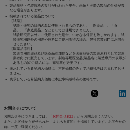
製品規格・包装規格の改訂が行われた場合、画像と実際の製品の仕様が異
なる場合があります。
掲載されている製品について
【試薬】
試験・研究の目的のみに使用されるものであり、「医薬品」、「食
品」、「家庭用品」などとしては使用できません。
試験研究用以外にご使用された場合、いかなる保証も致しかねます。試
験研究用以外の用途や原料にご使用希望の場合、弊社営業部門にお問合
せください。
【医薬品原料】
製造専用医薬品及び医薬品添加物などを医薬品等の製造原料として製造
業者向けに販売しています。製造専用医薬品(製品名に製造専用の表示が
あるもの)のご購入には、確認書が必要です。
表示している希望納入価格は「本体価格のみ」で消費税等は含まれており
ません。
表示している希望納入価格は本記事掲載時点の価格です。
お問合せについて
お問合せ等につきましては、「
お問合せ窓口
」からお問合せください。
また、お客様から寄せられた「よくある質問」を掲載しています。お問合せの
前に一度ご確認ください。