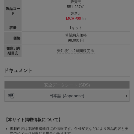
販売元
551-23741
製品コー
ド
製造元
MCRP00
容量
1キット
希望納入価格
価格
98,000 円
在庫 / 納
受注後1～2週間程度 ※
期目安
ドキュメント
安全データシート (SDS)
日本語 (Japanese)
【本サイト掲載情報について】
掲載内容は本記事掲載時点の情報です。仕様変更などにより製品内容と実
際のイメージが異なる場合があります。