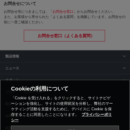
お問合せについて
お問合せ等につきましては、「
お問合せ窓口
」からお問合せください。
また、お客様から寄せられた「よくある質問」を掲載しています。お問合せの
前に一度ご確認ください。
お問合せ窓口（よくある質問）
製品情報
ニュース
サポート
Cookieの利用について
siyaku-blog
「Cookie を受け入れる」をクリックすると、サイトナビゲ
ーションを強化し、サイトの使用状況を分析し、弊社のマー
取扱いメーカー
ケティング活動を支援するために、デバイスに Cookie を保
存することに同意したことになります。
プライバシーポリ
事業所一覧
シー