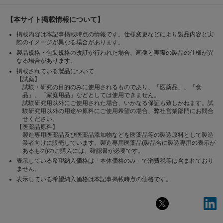
【本サイト掲載情報について】
掲載内容は本記事掲載時点の情報です。仕様変更などにより製品内容と実
際のイメージが異なる場合があります。
製品規格・包装規格の改訂が行われた場合、画像と実際の製品の仕様が異
なる場合があります。
掲載されている製品について
【試薬】
試験・研究の目的のみに使用されるものであり、「医薬品」、「食
品」、「家庭用品」などとしては使用できません。
試験研究用以外にご使用された場合、いかなる保証も致しかねます。試
験研究用以外の用途や原料にご使用希望の場合、弊社営業部門にお問合
せください。
【医薬品原料】
製造専用医薬品及び医薬品添加物などを医薬品等の製造原料として製造
業者向けに販売しています。製造専用医薬品(製品名に製造専用の表示が
あるもの)のご購入には、確認書が必要です。
表示している希望納入価格は「本体価格のみ」で消費税等は含まれており
ません。
表示している希望納入価格は本記事掲載時点の価格です。