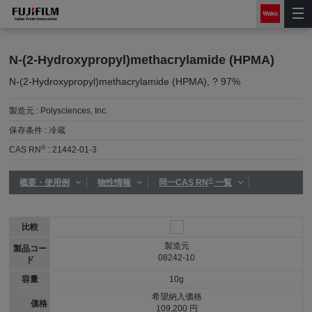
N-(2-Hydroxypropyl)methacrylamide (HPMA)
N-(2-Hydroxypropyl)methacrylamide (HPMA), ? 97%
製造元 :
Polysciences, Inc.
保存条件 :
冷蔵
®
CAS RN
:
21442-01-3
®
概要・使用例
物性情報
同一CAS RN
一覧
比較
製造元
製品コー
08242-10
ド
容量
10g
希望納入価格
価格
109,200 円