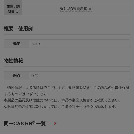
在庫 / 納
受注後3週間程度 ※
期目安
概要・使用例
概要
mp 67°
物性情報
融点
67℃
「物性情報」は参考情報でございます。規格値を除き、この製品の性能を保証
するものではございません。
本製品の品質及び性能については、本品の製品規格書をご確認ください。
なお目的のご研究に対しましては、予備検討を行う事をお勧めします。
®
同一CAS RN
一覧