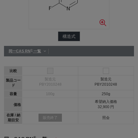
構造式
®
同一CAS RN
一覧
比較
製造元
製造元
製品コー
PBY2010248
PBY2010248
ド
容量
100g
250g
希望納入価格
価格
32,900 円
在庫 / 納
照会
販売終了
期目安
®