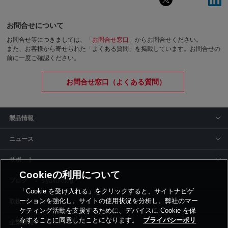
お問合せについて
お問合せ等につきましては、「
お問合せ窓口
」からお問合せください。
また、お客様から寄せられた「よくある質問」を掲載しています。お問合せの
前に一度ご確認ください。
お問合せ窓口（よくある質問）
製品情報
ニュース
サポート
Cookieの利用について
siyaku-blog
「Cookie を受け入れる」をクリックすると、サイトナビゲ
ーションを強化し、サイトの使用状況を分析し、弊社のマー
取扱いメーカー
ケティング活動を支援するために、デバイスに Cookie を保
存することに同意したことになります。
プライバシーポリ
事業所一覧