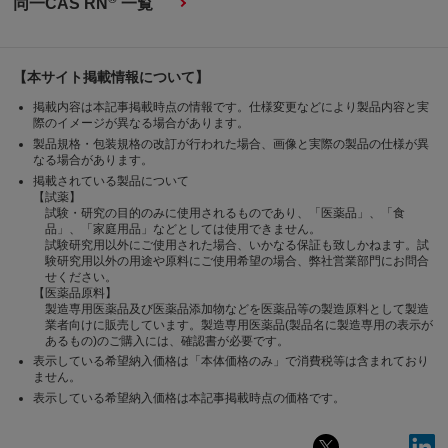
同一CAS RN
一覧
【本サイト掲載情報について】
掲載内容は本記事掲載時点の情報です。仕様変更などにより製品内容と実
際のイメージが異なる場合があります。
製品規格・包装規格の改訂が行われた場合、画像と実際の製品の仕様が異
なる場合があります。
掲載されている製品について
【試薬】
試験・研究の目的のみに使用されるものであり、「医薬品」、「食
品」、「家庭用品」などとしては使用できません。
試験研究用以外にご使用された場合、いかなる保証も致しかねます。試
験研究用以外の用途や原料にご使用希望の場合、弊社営業部門にお問合
せください。
【医薬品原料】
製造専用医薬品及び医薬品添加物などを医薬品等の製造原料として製造
業者向けに販売しています。製造専用医薬品(製品名に製造専用の表示が
あるもの)のご購入には、確認書が必要です。
表示している希望納入価格は「本体価格のみ」で消費税等は含まれており
ません。
表示している希望納入価格は本記事掲載時点の価格です。