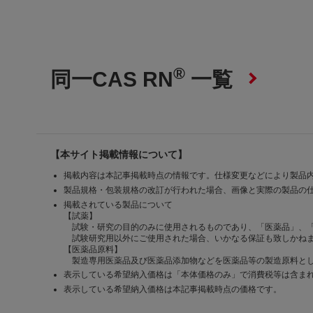
®
同一CAS RN
一覧
【本サイト掲載情報について】
掲載内容は本記事掲載時点の情報です。仕様変更などにより製品
製品規格・包装規格の改訂が行われた場合、画像と実際の製品の
掲載されている製品について
【試薬】
試験・研究の目的のみに使用されるものであり、「医薬品」、
試験研究用以外にご使用された場合、いかなる保証も致しかね
【医薬品原料】
製造専用医薬品及び医薬品添加物などを医薬品等の製造原料とし
表示している希望納入価格は「本体価格のみ」で消費税等は含ま
表示している希望納入価格は本記事掲載時点の価格です。