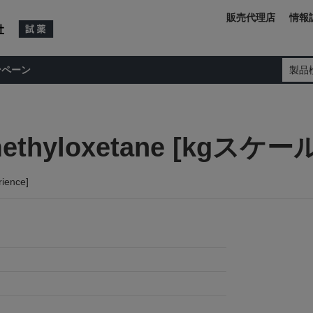
販売代理店
情報
ンペーン
製品
)-3-methyloxetane [
rience]