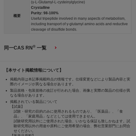
(γ-
L
-Glutamyl-
L
-cysteinylglycine)
Crystalline
Purity: 98-100%
概要
Useful tripeptide involved in many aspects of metabolism,
including transport of γ-glutamyl amino acids and reductive
cleavage of disulfide bonds.
®
同一CAS RN
一覧
【本サイト掲載情報について】
掲載内容は本記事掲載時点の情報です。仕様変更などにより製品内容と実
際のイメージが異なる場合があります。
製品規格・包装規格の改訂が行われた場合、画像と実際の製品の仕様が異
なる場合があります。
掲載されている製品について
【試薬】
試験・研究の目的のみに使用されるものであり、「医薬品」、「食
品」、「家庭用品」などとしては使用できません。
試験研究用以外にご使用された場合、いかなる保証も致しかねます。試
験研究用以外の用途や原料にご使用希望の場合、弊社営業部門にお問合
せください。
【医薬品原料】