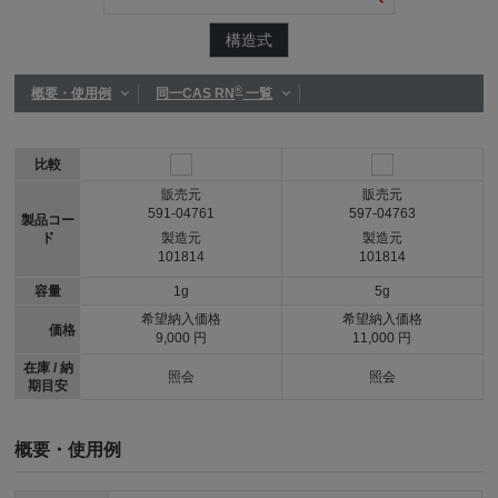
構造式
®
概要・使用例
同一CAS RN
一覧
比較
販売元
販売元
591-04761
597-04763
製品コー
ド
製造元
製造元
101814
101814
容量
1g
5g
希望納入価格
希望納入価格
価格
9,000 円
11,000 円
在庫 / 納
照会
照会
期目安
概要・使用例