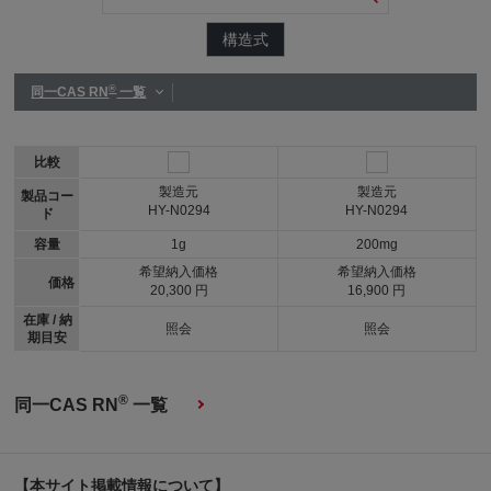
構造式
®
同一CAS RN
一覧
比較
製造元
製造元
製品コー
HY-N0294
HY-N0294
ド
容量
1g
200mg
希望納入価格
希望納入価格
価格
20,300 円
16,900 円
在庫 / 納
照会
照会
期目安
®
同一CAS RN
一覧
【本サイト掲載情報について】