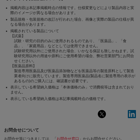
掲載内容は本記事掲載時点の情報です。仕様変更などにより製品内容と実
際のイメージが異なる場合があります。
製品規格・包装規格の改訂が行われた場合、画像と実際の製品の仕様が異
なる場合があります。
掲載されている製品について
【試薬】
試験・研究の目的のみに使用されるものであり、「医薬品」、「食
品」、「家庭用品」などとしては使用できません。
試験研究用以外にご使用された場合、いかなる保証も致しかねます。試
験研究用以外の用途や原料にご使用希望の場合、弊社営業部門にお問合
せください。
【医薬品原料】
製造専用医薬品及び医薬品添加物などを医薬品等の製造原料として製造
業者向けに販売しています。製造専用医薬品(製品名に製造専用の表示が
あるもの)のご購入には、確認書が必要です。
表示している希望納入価格は「本体価格のみ」で消費税等は含まれており
ません。
表示している希望納入価格は本記事掲載時点の価格です。
お問合せについて
お問合せ等につきましては、「
お問合せ窓口
」からお問合せください。