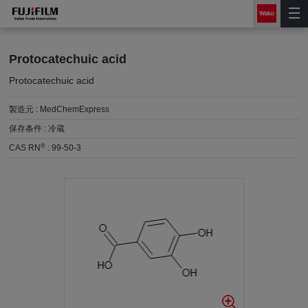
Protocatechuic acid
Protocatechuic acid
製造元 :
MedChemExpress
保存条件 :
冷蔵
®
CAS RN
:
99-50-3