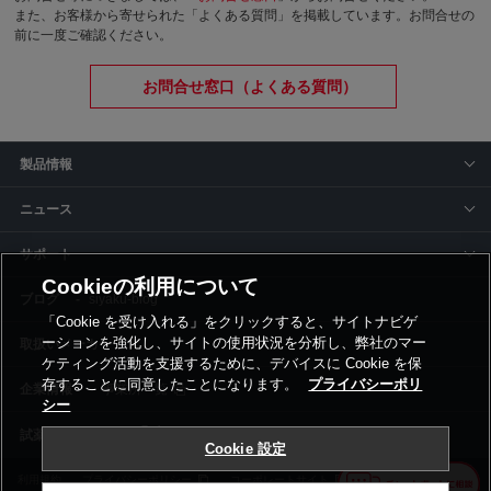
また、お客様から寄せられた「よくある質問」を掲載しています。お問合せの
前に一度ご確認ください。
お問合せ窓口（よくある質問）
製品情報
ニュース
サポート
Cookieの利用について
siyaku-blog
「Cookie を受け入れる」をクリックすると、サイトナビゲ
ーションを強化し、サイトの使用状況を分析し、弊社のマー
取扱いメーカー
ケティング活動を支援するために、デバイスに Cookie を保
存することに同意したことになります。
プライバシーポリ
事業所一覧
シー
Cookie 設定
利用規約
プライバシーポリシー
コーポレートサイト
Cookie設定