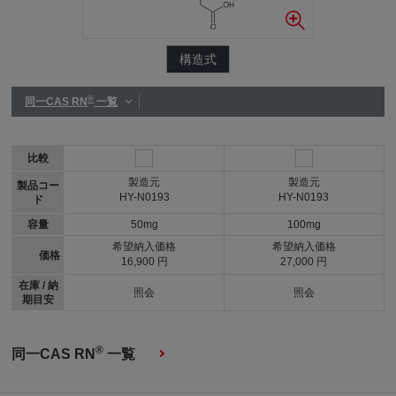
構造式
®
同一CAS RN
一覧
比較
製造元
製造元
製品コー
HY-N0193
HY-N0193
ド
容量
50mg
100mg
希望納入価格
希望納入価格
価格
16,900 円
27,000 円
在庫 / 納
照会
照会
期目安
®
同一CAS RN
一覧