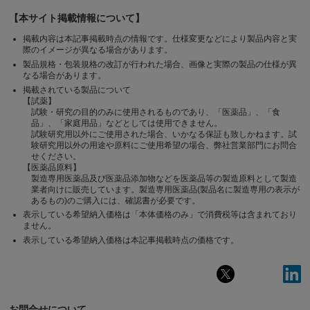
【本サイト掲載情報について】
掲載内容は本記事掲載時点の情報です。仕様変更などにより製品内容と実
際のイメージが異なる場合があります。
製品規格・包装規格の改訂が行われた場合、画像と実際の製品の仕様が異
なる場合があります。
掲載されている製品について
【試薬】
試験・研究の目的のみに使用されるものであり、「医薬品」、「食
品」、「家庭用品」などとしては使用できません。
試験研究用以外にご使用された場合、いかなる保証も致しかねます。試
験研究用以外の用途や原料にご使用希望の場合、弊社営業部門にお問合
せください。
【医薬品原料】
製造専用医薬品及び医薬品添加物などを医薬品等の製造原料として製造
業者向けに販売しています。製造専用医薬品(製品名に製造専用の表示が
あるもの)のご購入には、確認書が必要です。
表示している希望納入価格は「本体価格のみ」で消費税等は含まれており
ません。
表示している希望納入価格は本記事掲載時点の価格です。
お問合せについて