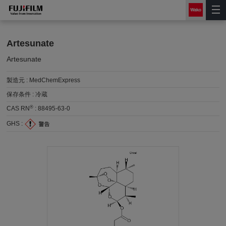
Artesunate
Artesunate
製造元 :
MedChemExpress
保存条件 :
冷蔵
®
CAS RN
:
88495-63-0
GHS :