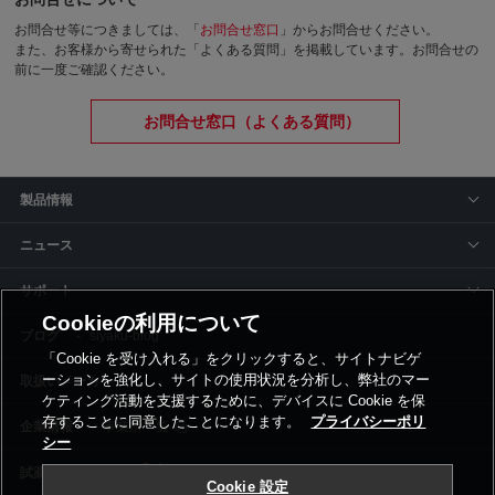
お問合せ等につきましては、「
お問合せ窓口
」からお問合せください。
また、お客様から寄せられた「よくある質問」を掲載しています。お問合せの
前に一度ご確認ください。
お問合せ窓口（よくある質問）
製品情報
ニュース
サポート
Cookieの利用について
siyaku-blog
「Cookie を受け入れる」をクリックすると、サイトナビゲ
ーションを強化し、サイトの使用状況を分析し、弊社のマー
取扱いメーカー
ケティング活動を支援するために、デバイスに Cookie を保
存することに同意したことになります。
プライバシーポリ
事業所一覧
シー
Cookie 設定