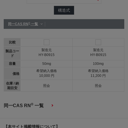
構造式
®
同一CAS RN
一覧
比較
製造元
製造元
製品コー
HY-B0915
HY-B0915
ド
容量
50mg
100mg
希望納入価格
希望納入価格
価格
10,000 円
11,200 円
在庫 / 納
照会
照会
期目安
®
同一CAS RN
一覧
【本サイト掲載情報について】