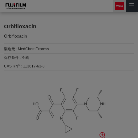
Orbifloxacin
Orbifloxacin
製造元 :
MedChemExpress
保存条件 :
冷蔵
®
CAS RN
:
113617-63-3