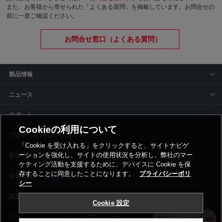
また、お客様から寄せられた「よくある質問」を掲載しています。お問合せの
前に一度ご確認ください。
お問合せ窓口（よくある質問）
製品情報
ニュース
サポート
Cookieの利用について
siyaku-blog
「Cookie を受け入れる」をクリックすると、サイトナビゲ
ーションを強化し、サイトの使用状況を分析し、弊社のマー
取扱いメーカー
ケティング活動を支援するために、デバイスに Cookie を保
存することに同意したことになります。
プライバシーポリ
事業所一覧
シー
Cookie 設定
利用規約
プライバシーポリシー
コーポレートサイト
Cookie設定