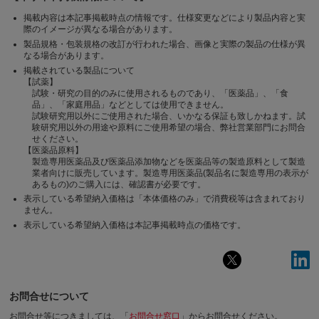
掲載内容は本記事掲載時点の情報です。仕様変更などにより製品内容と実
際のイメージが異なる場合があります。
製品規格・包装規格の改訂が行われた場合、画像と実際の製品の仕様が異
なる場合があります。
掲載されている製品について
【試薬】
試験・研究の目的のみに使用されるものであり、「医薬品」、「食
品」、「家庭用品」などとしては使用できません。
試験研究用以外にご使用された場合、いかなる保証も致しかねます。試
験研究用以外の用途や原料にご使用希望の場合、弊社営業部門にお問合
せください。
【医薬品原料】
製造専用医薬品及び医薬品添加物などを医薬品等の製造原料として製造
業者向けに販売しています。製造専用医薬品(製品名に製造専用の表示が
あるもの)のご購入には、確認書が必要です。
表示している希望納入価格は「本体価格のみ」で消費税等は含まれており
ません。
表示している希望納入価格は本記事掲載時点の価格です。
お問合せについて
お問合せ等につきましては、「
お問合せ窓口
」からお問合せください。