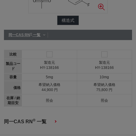
構造式
®
同一CAS RN
一覧
比較
製造元
製造元
製品コー
HY-138166
HY-138166
ド
容量
5mg
10mg
希望納入価格
希望納入価格
価格
44,900 円
75,800 円
在庫 / 納
照会
照会
期目安
®
同一CAS RN
一覧