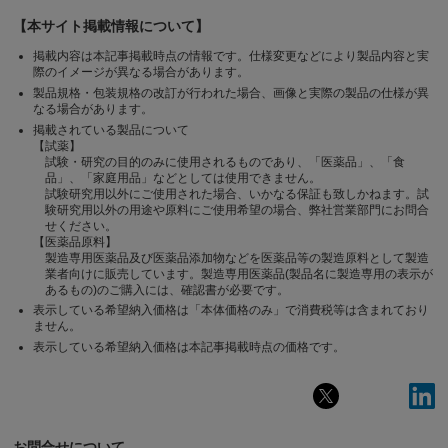
【本サイト掲載情報について】
掲載内容は本記事掲載時点の情報です。仕様変更などにより製品内容と実
際のイメージが異なる場合があります。
製品規格・包装規格の改訂が行われた場合、画像と実際の製品の仕様が異
なる場合があります。
掲載されている製品について
【試薬】
試験・研究の目的のみに使用されるものであり、「医薬品」、「食
品」、「家庭用品」などとしては使用できません。
試験研究用以外にご使用された場合、いかなる保証も致しかねます。試
験研究用以外の用途や原料にご使用希望の場合、弊社営業部門にお問合
せください。
【医薬品原料】
製造専用医薬品及び医薬品添加物などを医薬品等の製造原料として製造
業者向けに販売しています。製造専用医薬品(製品名に製造専用の表示が
あるもの)のご購入には、確認書が必要です。
表示している希望納入価格は「本体価格のみ」で消費税等は含まれており
ません。
表示している希望納入価格は本記事掲載時点の価格です。
お問合せについて