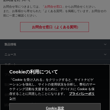
お問合せ等につきましては、「
お問合せ窓口
」からお問合せください。
また、お客様から寄せられた「よくある質問」を掲載しています。お問合せの
前に一度ご確認ください。
お問合せ窓口（よくある質問）
製品情報
ニュース
サポート
Cookieの利用について
siyaku-blog
「Cookie を受け入れる」をクリックすると、サイトナビゲ
ーションを強化し、サイトの使用状況を分析し、弊社のマー
取扱いメーカー
ケティング活動を支援するために、デバイスに Cookie を保
存することに同意したことになります。
プライバシーポリ
事業所一覧
シー
Cookie 設定