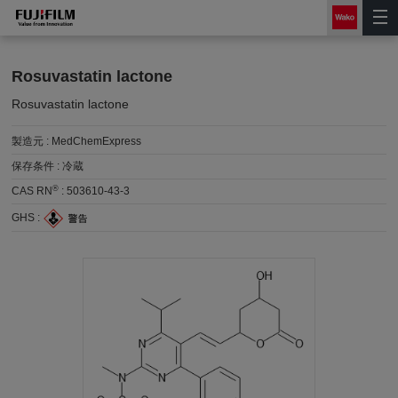
Rosuvastatin lactone
Rosuvastatin lactone
製造元 :
MedChemExpress
保存条件 :
冷蔵
®
CAS RN
:
503610-43-3
GHS :