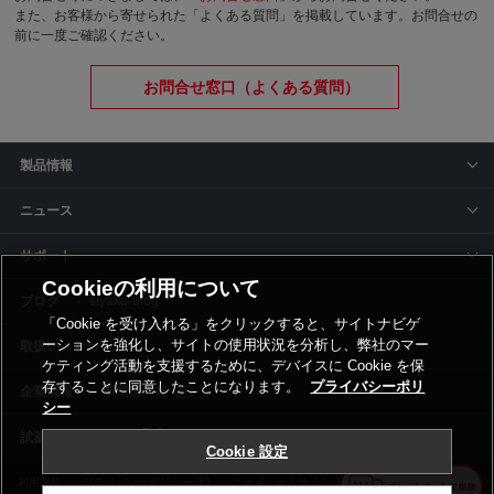
また、お客様から寄せられた「よくある質問」を掲載しています。お問合せの
前に一度ご確認ください。
お問合せ窓口（よくある質問）
製品情報
ニュース
サポート
Cookieの利用について
siyaku-blog
「Cookie を受け入れる」をクリックすると、サイトナビゲ
ーションを強化し、サイトの使用状況を分析し、弊社のマー
取扱いメーカー
ケティング活動を支援するために、デバイスに Cookie を保
存することに同意したことになります。
プライバシーポリ
事業所一覧
シー
Cookie 設定
利用規約
プライバシーポリシー
コーポレートサイト
Cookie設定