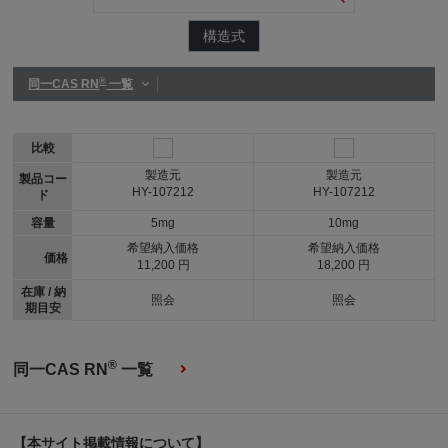
構造式
®
同一CAS RN
一覧
比較
製造元
製造元
製品コー
HY-107212
HY-107212
ド
容量
5mg
10mg
希望納入価格
希望納入価格
価格
11,200 円
18,200 円
在庫 / 納
照会
照会
期目安
®
同一CAS RN
一覧
【本サイト掲載情報について】