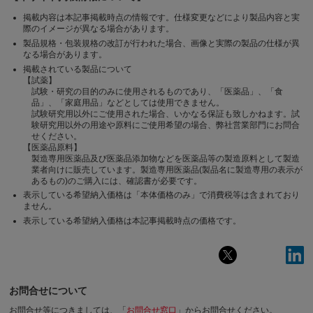
掲載内容は本記事掲載時点の情報です。仕様変更などにより製品内容と実
際のイメージが異なる場合があります。
製品規格・包装規格の改訂が行われた場合、画像と実際の製品の仕様が異
なる場合があります。
掲載されている製品について
【試薬】
試験・研究の目的のみに使用されるものであり、「医薬品」、「食
品」、「家庭用品」などとしては使用できません。
試験研究用以外にご使用された場合、いかなる保証も致しかねます。試
験研究用以外の用途や原料にご使用希望の場合、弊社営業部門にお問合
せください。
【医薬品原料】
製造専用医薬品及び医薬品添加物などを医薬品等の製造原料として製造
業者向けに販売しています。製造専用医薬品(製品名に製造専用の表示が
あるもの)のご購入には、確認書が必要です。
表示している希望納入価格は「本体価格のみ」で消費税等は含まれており
ません。
表示している希望納入価格は本記事掲載時点の価格です。
お問合せについて
お問合せ等につきましては、「
お問合せ窓口
」からお問合せください。