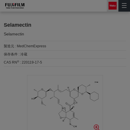
Selamectin
Selamectin
製造元 :
MedChemExpress
保存条件 :
冷蔵
®
CAS RN
:
220119-17-5