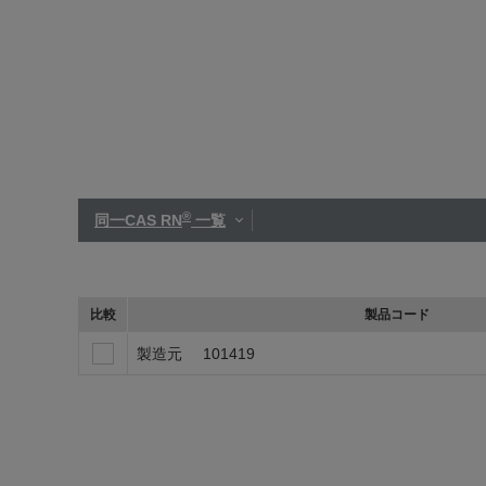
®
同一CAS RN
一覧
比較
製品コード
製造元
101419