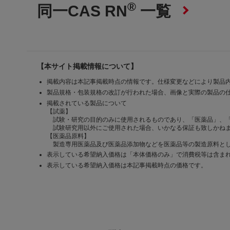
®
同一CAS RN
一覧
【本サイト掲載情報について】
掲載内容は本記事掲載時点の情報です。仕様変更などにより製品
製品規格・包装規格の改訂が行われた場合、画像と実際の製品の
掲載されている製品について
【試薬】
試験・研究の目的のみに使用されるものであり、「医薬品」、
試験研究用以外にご使用された場合、いかなる保証も致しかね
【医薬品原料】
製造専用医薬品及び医薬品添加物などを医薬品等の製造原料とし
表示している希望納入価格は「本体価格のみ」で消費税等は含ま
表示している希望納入価格は本記事掲載時点の価格です。