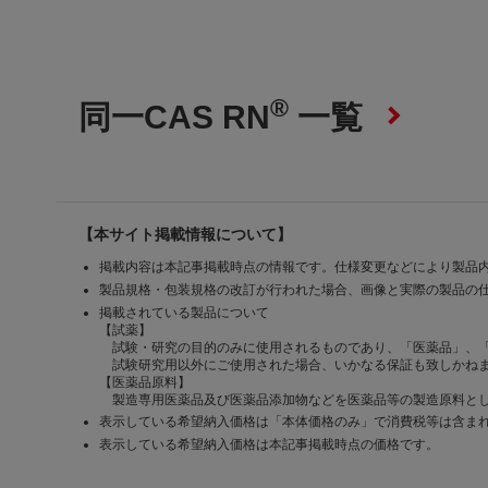
®
同一CAS RN
一覧
【本サイト掲載情報について】
掲載内容は本記事掲載時点の情報です。仕様変更などにより製品
製品規格・包装規格の改訂が行われた場合、画像と実際の製品の
掲載されている製品について
【試薬】
試験・研究の目的のみに使用されるものであり、「医薬品」、
試験研究用以外にご使用された場合、いかなる保証も致しかね
【医薬品原料】
製造専用医薬品及び医薬品添加物などを医薬品等の製造原料とし
表示している希望納入価格は「本体価格のみ」で消費税等は含ま
表示している希望納入価格は本記事掲載時点の価格です。