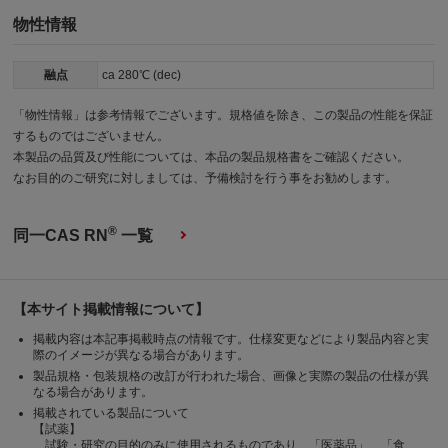
物性情報
融点
ca 280℃ (dec)
「物性情報」は参考情報でございます。規格値を除き、この製品の性能を保証
するものではございません。
本製品の品質及び性能については、本品の製品規格書をご確認ください。
なお目的のご研究に対しましては、予備検討を行う事をお勧めします。
®
同一CAS RN
一覧
【本サイト掲載情報について】
掲載内容は本記事掲載時点の情報です。仕様変更などにより製品内容と実
際のイメージが異なる場合があります。
製品規格・包装規格の改訂が行われた場合、画像と実際の製品の仕様が異
なる場合があります。
掲載されている製品について
【試薬】
試験・研究の目的のみに使用されるものであり、「医薬品」、「食