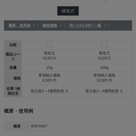
構造式
®
概要・使用例
物性情報
同一CAS RN
一覧
比較
製造元
製造元
製品コー
012673
012673
ド
容量
25g
100g
希望納入価格
希望納入価格
価格
6,500 円
19,000 円
在庫 / 納
受注後3～4週間程度 ※
受注後3～4週間程度 ※
期目安
概要・使用例
概要
IRRITANT