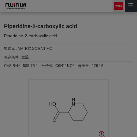
Piperidine-2-carboxylic acid
Piperidine-2-carboxylic acid
製造元 :
MATRIX SCIENTIFIC
保存条件 :
室温
®
CAS RN
:
535-75-1
分子式 :
C6H11NO2
分子量 :
129.16