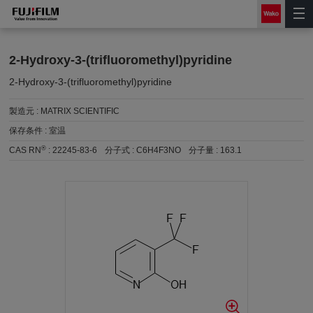
2-Hydroxy-3-(trifluoromethyl)pyridine
2-Hydroxy-3-(trifluoromethyl)pyridine
製造元 :
MATRIX SCIENTIFIC
保存条件 :
室温
®
CAS RN
:
22245-83-6
分子式 :
C6H4F3NO
分子量 :
163.1