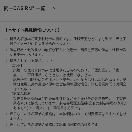
®
同一CAS RN
一覧
【本サイト掲載情報について】
掲載内容は本記事掲載時点の情報です。仕様変更などにより製品内容と実
際のイメージが異なる場合があります。
製品規格・包装規格の改訂が行われた場合、画像と実際の製品の仕様が異
なる場合があります。
掲載されている製品について
【試薬】
試験・研究の目的のみに使用されるものであり、「医薬品」、「食
品」、「家庭用品」などとしては使用できません。
試験研究用以外にご使用された場合、いかなる保証も致しかねます。試
験研究用以外の用途や原料にご使用希望の場合、弊社営業部門にお問合
せください。
【医薬品原料】
製造専用医薬品及び医薬品添加物などを医薬品等の製造原料として製造
業者向けに販売しています。製造専用医薬品(製品名に製造専用の表示が
あるもの)のご購入には、確認書が必要です。
表示している希望納入価格は「本体価格のみ」で消費税等は含まれており
ません。
表示している希望納入価格は本記事掲載時点の価格です。