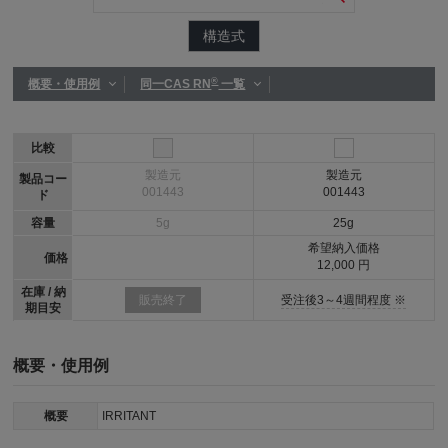
構造式
®
概要・使用例
同一CAS RN
一覧
比較
製造元
製造元
製品コー
001443
001443
ド
容量
5g
25g
希望納入価格
価格
12,000 円
在庫 / 納
受注後3～4週間程度 ※
販売終了
期目安
概要・使用例
概要
IRRITANT