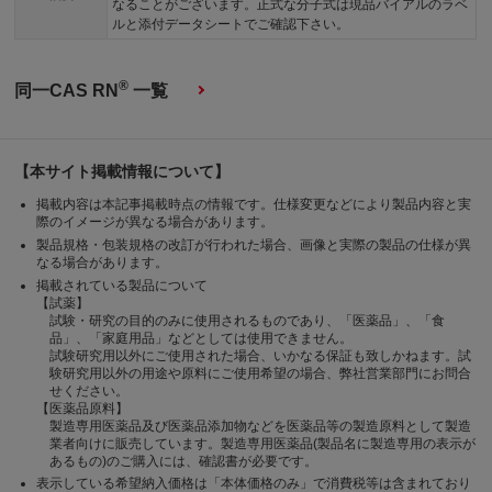
なることがございます。正式な分子式は現品バイアルのラベ
ルと添付データシートでご確認下さい。
®
同一CAS RN
一覧
【本サイト掲載情報について】
掲載内容は本記事掲載時点の情報です。仕様変更などにより製品内容と実
際のイメージが異なる場合があります。
製品規格・包装規格の改訂が行われた場合、画像と実際の製品の仕様が異
なる場合があります。
掲載されている製品について
【試薬】
試験・研究の目的のみに使用されるものであり、「医薬品」、「食
品」、「家庭用品」などとしては使用できません。
試験研究用以外にご使用された場合、いかなる保証も致しかねます。試
験研究用以外の用途や原料にご使用希望の場合、弊社営業部門にお問合
せください。
【医薬品原料】
製造専用医薬品及び医薬品添加物などを医薬品等の製造原料として製造
業者向けに販売しています。製造専用医薬品(製品名に製造専用の表示が
あるもの)のご購入には、確認書が必要です。
表示している希望納入価格は「本体価格のみ」で消費税等は含まれており