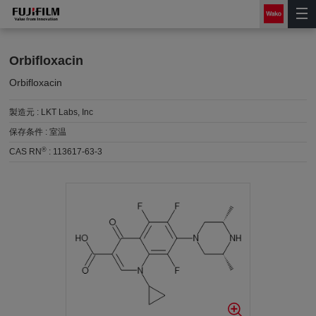
Orbifloxacin
Orbifloxacin
製造元 :
LKT Labs, Inc
保存条件 :
室温
®
CAS RN
:
113617-63-3