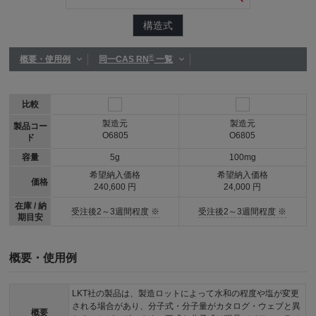
構造式
®
概要・使用例
同一CAS RN
一覧
比較
製造元
製造元
製品コー
O6805
O6805
ド
容量
5g
100mg
希望納入価格
希望納入価格
価格
240,600 円
24,000 円
在庫 / 納
受注後2～3週間程度 ※
受注後2～3週間程度 ※
期目安
概要・使用例
LKT社の製品は、製造ロットによって水和の程度や塩が変更
される場合があり、分子式・分子量がカタログ・ウェブと異
概要