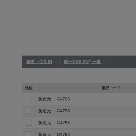
®
概要・使用例
同一CAS RN
一覧
比較
製品コード
製造元
G4798
製造元
G4798
製造元
G4798
製造元
G4798