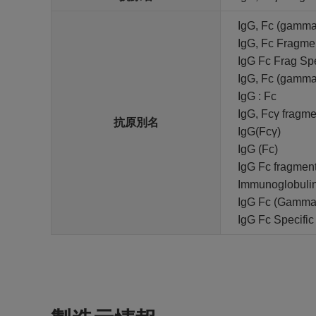
IgG, Fc (gamma
IgG, Fc Fragmen
IgG Fc Frag Sp
IgG, Fc (gamma
IgG : Fc
IgG, Fcγ fragme
抗原別名
IgG(Fcγ)
IgG (Fc)
IgG Fc fragmen
Immunoglobulin
IgG Fc (Gamma)
IgG Fc Specific