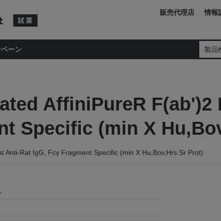
販売代理店
情報
ンペーン
製品
ated AffiniPureR F(ab')2
t Specific (min X Hu,Bov
 Anti-Rat IgG, Fcγ Fragment Specific (min X Hu,Bov,Hrs Sr Prot)
.