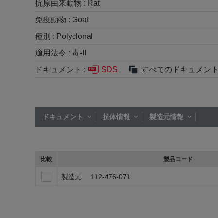
抗原由来動物 :
Rat
免疫動物 :
Goat
種別 :
Polyclonal
適用法令 :
毒-II
ドキュメント :
SDS
すべてのドキュメン
ドキュメント
抗体情報
製造元情報
比較
製品コード
製造元
112-476-071