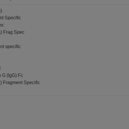
)
t Specific
ec
) Frag Spec
nt specific
t
 G (IgG) Fc
 Fragment Specific