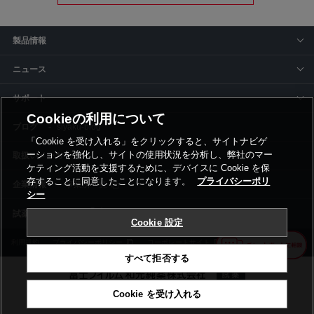
製品情報
ニュース
サポート
Cookieの利用について
siyaku-blog
「Cookie を受け入れる」をクリックすると、サイトナビゲ
ーションを強化し、サイトの使用状況を分析し、弊社のマー
取扱いメーカー
ケティング活動を支援するために、デバイスに Cookie を保
存することに同意したことになります。
プライバシーポリ
事業所一覧
シー
Cookie 設定
利用規約
プライバシーポリシー
コーポレートサイト
Cookie設定
すべて拒否する
Cookie を受け入れる
©富士フイルム和光純薬株式会社