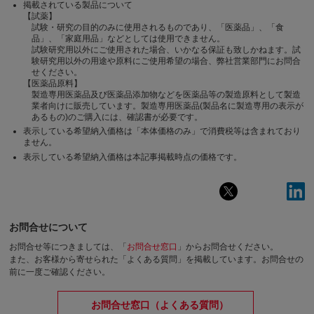
掲載されている製品について
【試薬】
試験・研究の目的のみに使用されるものであり、「医薬品」、「食
品」、「家庭用品」などとしては使用できません。
試験研究用以外にご使用された場合、いかなる保証も致しかねます。試
験研究用以外の用途や原料にご使用希望の場合、弊社営業部門にお問合
せください。
【医薬品原料】
製造専用医薬品及び医薬品添加物などを医薬品等の製造原料として製造
業者向けに販売しています。製造専用医薬品(製品名に製造専用の表示が
あるもの)のご購入には、確認書が必要です。
表示している希望納入価格は「本体価格のみ」で消費税等は含まれており
ません。
表示している希望納入価格は本記事掲載時点の価格です。
お問合せについて
お問合せ等につきましては、「
お問合せ窓口
」からお問合せください。
また、お客様から寄せられた「よくある質問」を掲載しています。お問合せの
前に一度ご確認ください。
お問合せ窓口（よくある質問）