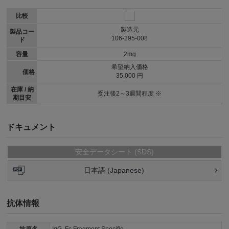
比較
製造元
製品コー
106-295-008
ド
容量
2mg
希望納入価格
価格
35,000 円
在庫 / 納
受注後2～3週間程度 ※
期目安
ドキュメント
安全データシート (SDS)
日本語 (Japanese)
抗体情報