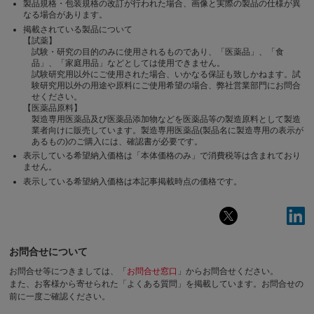
製品規格・包装規格の改訂が行われた場合、画像と実際の製品の仕様が異
なる場合があります。
掲載されている製品について
【試薬】
試験・研究の目的のみに使用されるものであり、「医薬品」、「食
品」、「家庭用品」などとしては使用できません。
試験研究用以外にご使用された場合、いかなる保証も致しかねます。試
験研究用以外の用途や原料にご使用希望の場合、弊社営業部門にお問合
せください。
【医薬品原料】
製造専用医薬品及び医薬品添加物などを医薬品等の製造原料として製造
業者向けに販売しています。製造専用医薬品(製品名に製造専用の表示が
あるもの)のご購入には、確認書が必要です。
表示している希望納入価格は「本体価格のみ」で消費税等は含まれており
ません。
表示している希望納入価格は本記事掲載時点の価格です。
お問合せについて
お問合せ等につきましては、「
お問合せ窓口
」からお問合せください。
また、お客様から寄せられた「よくある質問」を掲載しています。お問合せの
前に一度ご確認ください。