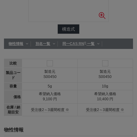
構造式
®
物性情報
別名一覧
同一CAS RN
一覧
比較
製造元
製造元
製品コー
S00450
S00450
ド
容量
5g
10g
希望納入価格
希望納入価格
価格
9,100 円
10,400 円
在庫 / 納
受注後2～3週間程度 ※
受注後2～3週間程度 ※
期目安
物性情報