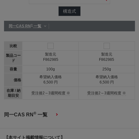
構造式
®
同一CAS RN
一覧
比較
製造元
製造元
製品コー
F862985
F862985
ド
容量
100g
250g
希望納入価格
希望納入価格
価格
6,500 円
6,500 円
在庫 / 納
受注後2～3週間程度 ※
受注後2～3週間程度 ※
期目安
®
同一CAS RN
一覧
【本サイト掲載情報について】