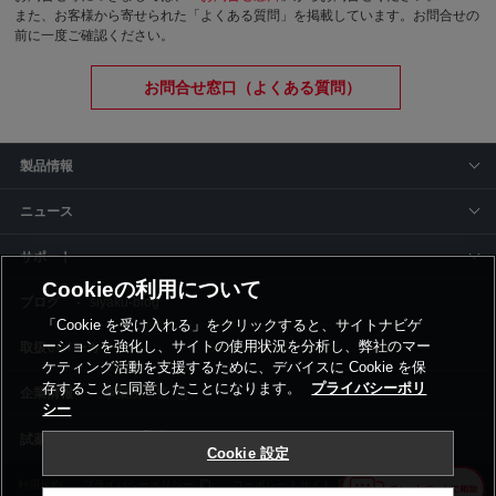
また、お客様から寄せられた「よくある質問」を掲載しています。お問合せの
前に一度ご確認ください。
お問合せ窓口（よくある質問）
製品情報
ニュース
サポート
Cookieの利用について
siyaku-blog
「Cookie を受け入れる」をクリックすると、サイトナビゲ
ーションを強化し、サイトの使用状況を分析し、弊社のマー
取扱いメーカー
ケティング活動を支援するために、デバイスに Cookie を保
存することに同意したことになります。
プライバシーポリ
事業所一覧
シー
Cookie 設定
利用規約
プライバシーポリシー
コーポレートサイト
Cookie設定