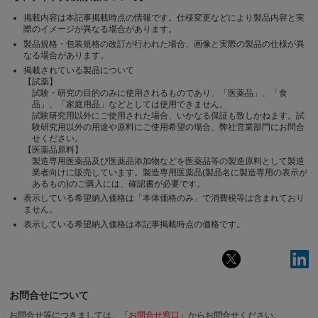
掲載内容は本記事掲載時点の情報です。仕様変更などにより製品内容と実
際のイメージが異なる場合があります。
製品規格・包装規格の改訂が行われた場合、画像と実際の製品の仕様が異
なる場合があります。
掲載されている製品について
【試薬】
試験・研究の目的のみに使用されるものであり、「医薬品」、「食
品」、「家庭用品」などとしては使用できません。
試験研究用以外にご使用された場合、いかなる保証も致しかねます。試
験研究用以外の用途や原料にご使用希望の場合、弊社営業部門にお問合
せください。
【医薬品原料】
製造専用医薬品及び医薬品添加物などを医薬品等の製造原料として製造
業者向けに販売しています。製造専用医薬品(製品名に製造専用の表示が
あるもの)のご購入には、確認書が必要です。
表示している希望納入価格は「本体価格のみ」で消費税等は含まれており
ません。
表示している希望納入価格は本記事掲載時点の価格です。
お問合せについて
お問合せ等につきましては、「
お問合せ窓口
」からお問合せください。