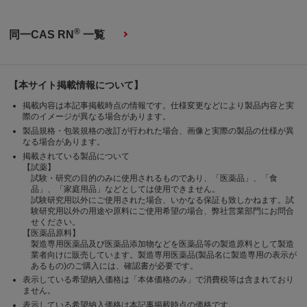
®
同一CAS RN
一覧
【本サイト掲載情報について】
掲載内容は本記事掲載時点の情報です。仕様変更などにより製品内容と実
際のイメージが異なる場合があります。
製品規格・包装規格の改訂が行われた場合、画像と実際の製品の仕様が異
なる場合があります。
掲載されている製品について
【試薬】
試験・研究の目的のみに使用されるものであり、「医薬品」、「食
品」、「家庭用品」などとしては使用できません。
試験研究用以外にご使用された場合、いかなる保証も致しかねます。試
験研究用以外の用途や原料にご使用希望の場合、弊社営業部門にお問合
せください。
【医薬品原料】
製造専用医薬品及び医薬品添加物などを医薬品等の製造原料として製造
業者向けに販売しています。製造専用医薬品(製品名に製造専用の表示が
あるもの)のご購入には、確認書が必要です。
表示している希望納入価格は「本体価格のみ」で消費税等は含まれており
ません。
表示している希望納入価格は本記事掲載時点の価格です。