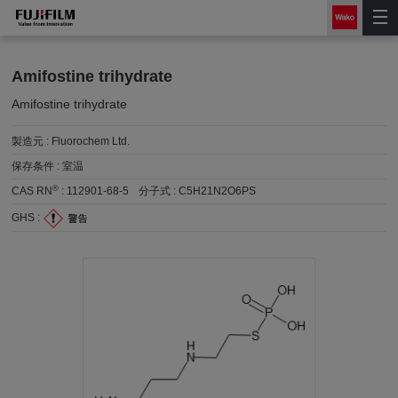
Amifostine trihydrate
Amifostine trihydrate
製造元 :
Fluorochem Ltd.
保存条件 :
室温
®
CAS RN
:
112901-68-5
分子式 :
C5H21N2O6PS
GHS :