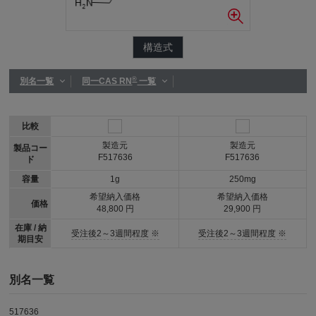
構造式
®
別名一覧
同一CAS RN
一覧
比較
製造元
製造元
製品コー
F517636
F517636
ド
容量
1g
250mg
希望納入価格
希望納入価格
価格
48,800 円
29,900 円
在庫 / 納
受注後2～3週間程度 ※
受注後2～3週間程度 ※
期目安
別名一覧
517636