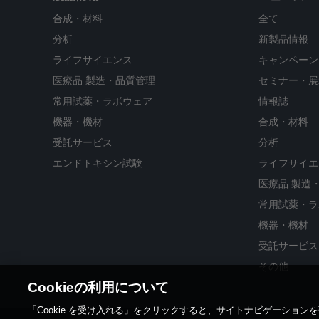
合成・材料
全て
分析
新製品情報
ライフサイエンス
キャンペーン
医療品 製造・品質管理
セミナー・展
常用試薬・ラボウェア
情報誌
機器・機材
合成・材料
受託サービス
分析
エンドトキシン試験
ライフサイエ
医療品 製造
常用試薬・ラ
機器・機材
受託サービス
その他
Cookieの利用について
「Cookie を受け入れる」をクリックすると、サイトナビゲーショ