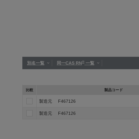
®
別名一覧
同一CAS RN
一覧
比較
製品コード
製造元
F467126
製造元
F467126