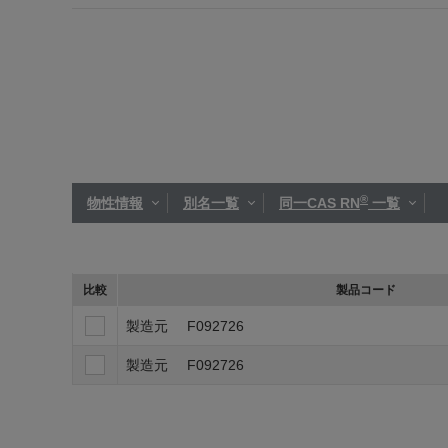
®
物性情報
別名一覧
同一CAS RN
一覧
比較
製品コード
製造元
F092726
製造元
F092726