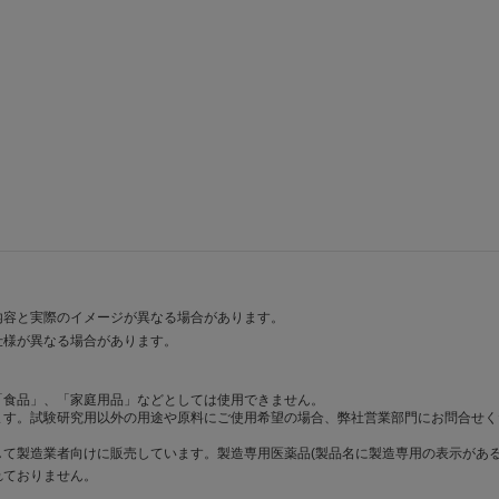
内容と実際のイメージが異なる場合があります。
仕様が異なる場合があります。
「食品」、「家庭用品」などとしては使用できません。
ます。試験研究用以外の用途や原料にご使用希望の場合、弊社営業部門にお問合せく
て製造業者向けに販売しています。製造専用医薬品(製品名に製造専用の表示がある
れておりません。