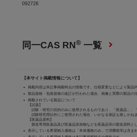
092726
®
同一CAS RN
一覧
【本サイト掲載情報について】
掲載内容は本記事掲載時点の情報です。仕様変更などにより製品
製品規格・包装規格の改訂が行われた場合、画像と実際の製品の
掲載されている製品について
【試薬】
試験・研究の目的のみに使用されるものであり、「医薬品」、
試験研究用以外にご使用された場合、いかなる保証も致しかね
【医薬品原料】
製造専用医薬品及び医薬品添加物などを医薬品等の製造原料とし
表示している希望納入価格は「本体価格のみ」で消費税等は含ま