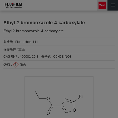
Ethyl 2-bromooxazole-4-carboxylate
Ethyl 2-bromooxazole-4-carboxylate
製造元 :
Fluorochem Ltd.
保存条件 :
室温
®
CAS RN
:
460081-20-3
分子式 :
C6H6BrNO3
GHS :