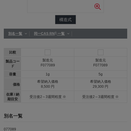
構造式
®
別名一覧
同一CAS RN
一覧
比較
製造元
製造元
製品コー
F077089
F077089
ド
容量
1g
5g
希望納入価格
希望納入価格
価格
8,500 円
29,300 円
在庫 / 納
受注後2～3週間程度 ※
受注後2～3週間程度 ※
期目安
別名一覧
077089