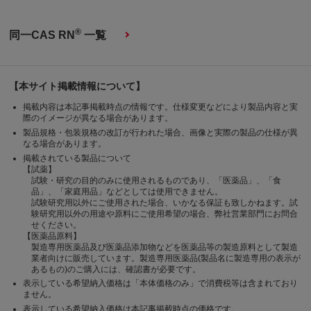
®
同一CAS RN
一覧
【本サイト掲載情報について】
掲載内容は本記事掲載時点の情報です。仕様変更などにより製品内容と実
際のイメージが異なる場合があります。
製品規格・包装規格の改訂が行われた場合、画像と実際の製品の仕様が異
なる場合があります。
掲載されている製品について
【試薬】
試験・研究の目的のみに使用されるものであり、「医薬品」、「食
品」、「家庭用品」などとしては使用できません。
試験研究用以外にご使用された場合、いかなる保証も致しかねます。試
験研究用以外の用途や原料にご使用希望の場合、弊社営業部門にお問合
せください。
【医薬品原料】
製造専用医薬品及び医薬品添加物などを医薬品等の製造原料として製造
業者向けに販売しています。製造専用医薬品(製品名に製造専用の表示が
あるもの)のご購入には、確認書が必要です。
表示している希望納入価格は「本体価格のみ」で消費税等は含まれており
ません。
表示している希望納入価格は本記事掲載時点の価格です。