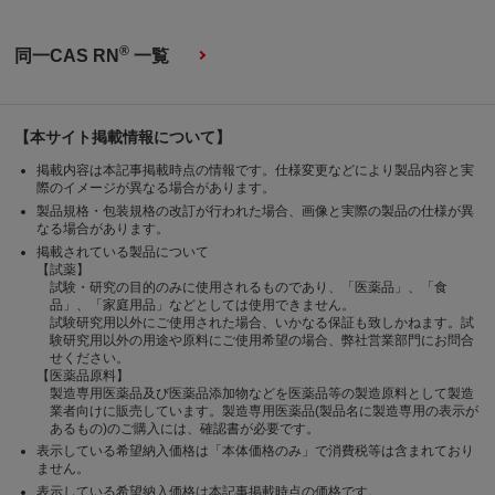
®
同一CAS RN
一覧
【本サイト掲載情報について】
掲載内容は本記事掲載時点の情報です。仕様変更などにより製品内容と実
際のイメージが異なる場合があります。
製品規格・包装規格の改訂が行われた場合、画像と実際の製品の仕様が異
なる場合があります。
掲載されている製品について
【試薬】
試験・研究の目的のみに使用されるものであり、「医薬品」、「食
品」、「家庭用品」などとしては使用できません。
試験研究用以外にご使用された場合、いかなる保証も致しかねます。試
験研究用以外の用途や原料にご使用希望の場合、弊社営業部門にお問合
せください。
【医薬品原料】
製造専用医薬品及び医薬品添加物などを医薬品等の製造原料として製造
業者向けに販売しています。製造専用医薬品(製品名に製造専用の表示が
あるもの)のご購入には、確認書が必要です。
表示している希望納入価格は「本体価格のみ」で消費税等は含まれており
ません。
表示している希望納入価格は本記事掲載時点の価格です。