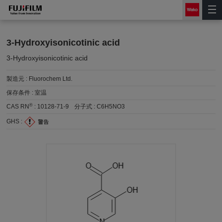
3-Hydroxyisonicotinic acid
3-Hydroxyisonicotinic acid
製造元 :
Fluorochem Ltd.
保存条件 :
室温
®
CAS RN
:
10128-71-9
分子式 :
C6H5NO3
GHS :