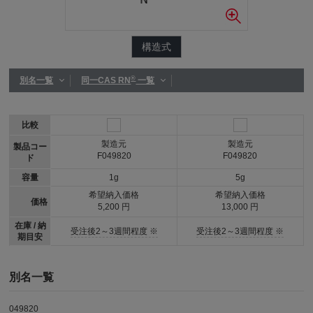
構造式
®
別名一覧
同一CAS RN
一覧
比較
製造元
製造元
製品コー
F049820
F049820
ド
容量
1g
5g
希望納入価格
希望納入価格
価格
5,200 円
13,000 円
在庫 / 納
受注後2～3週間程度 ※
受注後2～3週間程度 ※
期目安
別名一覧
049820